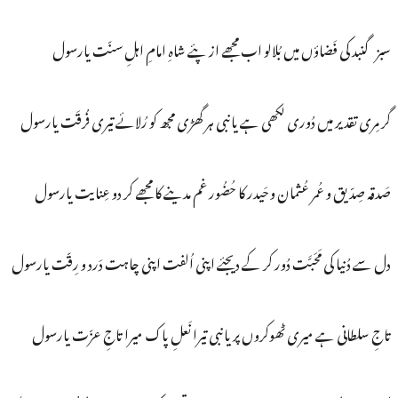
سبز گنبد کی فَضاؤں میں بُلالو اب مجھے از پئے شاہِ امامِ اہلِ سنّت یارسول
گر مِری تقدیر میں دُوری لکھی ہے یانبی ہر گھڑی مجھ کو رُلائے تیری فُرقَت یارسول
صَدقہ صِدّیق و عُمر عُثمان و حَیدر کا حُضُور غم مدینے کا مجھے کر دو عِنایت یارسول
دل سے دُنیا کی مَحَبَّت دُور کر کے دیجئے اپنی اُلفت اپنی چاہت دَرد و رِقّت یارسول
تاجِ سلطانی ہے میری ٹھوکروں پر یانبی تیرا نَعلِ پاک میرا تاجِ عزّت یارسول