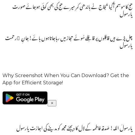
حج کا موسِم آگیا حُجّاج نے باندھی کمر میرے حج کی بھی کوئی ہوجائے صورت
یارسول
چل پڑے ہیں قافِلوں پر قافِلے سُوئے حجاز میں رہاجاتاہوں ہائے!جانِ َرحمت
یارسول
Why Screenshot When You Can Download? Get the
App for Efficient Storage!
یارسولَ اللہ! صَدقہ فاطِمہ کے لال کا دیجئے مجھ کو مدینے کی اجازت یارسول