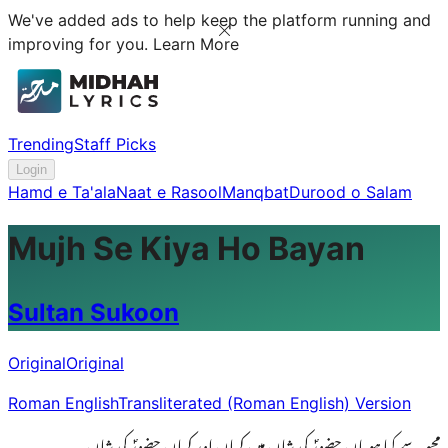
We've added ads to help keep the platform running and
improving for you.
Learn More
Trending
Staff Picks
Login
Hamd e Ta'ala
Naat e Rasool
Manqbat
Durood o Salam
Mujh Se Kiya Ho Bayan
Sultan Sukoon
Original
Original
Roman English
Transliterated (Roman English) Version
مجھ سے کیا ہو یاں حضورؐ کی شان میں کہاں اور کہاں حضورؐ کی شان