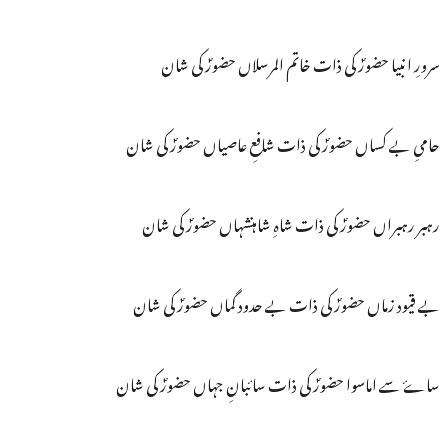
سرورِ انبیا حضورؐ کی ذات خاتم المرسلاں حضورؐ کی شان
حامیِ بے کساں حضورؐ کی ذات شافعِ عاصیاں حضورؐ کی شان
رہبر رہبراں حضورؐ کی ذات شاہِ شاہنشہاں حضورؐ کی شان
بے قیود زماں حضورؐ کی ذات بے حدود گماں حضورؐ کی شان
ساۓ سے اماسوا حضورؐ کی ذات سائبانِ جہاں حضورؐ کی شان