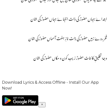
ابتداۓ جہاں حضورؐ کی ذات انتہاۓ جہاں حضورؐ کی شان
فخرروۓ زمیں حضورؐ کی ذات نازِ ہفت آسماں حضورؐ کی شان
وجۃ تخلیقِ کائنات حضورؐ زیب کون و مکاں حضورؐ کی شان
Download Lyrics & Access Offline - Install Our App
Now!