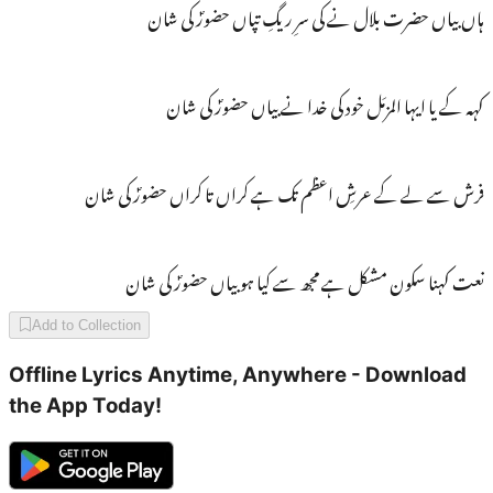
ہاں بیاں حضرت بلال نے کی سرِ ریگِ تپاں حضورؐ کی شان
کہہ کے یا ایہا المزمَل خود کی خدا نے بیاں حضورؐ کی شان
فرش سے لے کے عرشِ اعظم تک ہے کراں تا کراں حضورؐ کی شان
نعت کہنا سکون مشکل ہے مجھ سے کیا ہو بیاں حضورؐ کی شان
Add to Collection
Offline Lyrics Anytime, Anywhere - Download
the App Today!