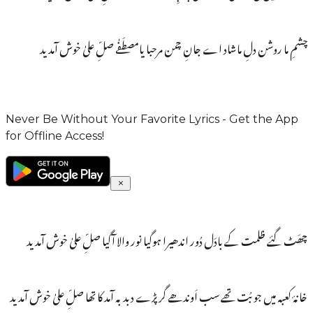
چشمِ ما روشن دلِ ماشاد اے جانِ چمن مرحبا یامصطَفٰے صلِّ علیٰ خوش آمدید
Never Be Without Your Favorite Lyrics - Get the App
for Offline Access!
چھَٹ گئے ظلمت کے بادَل دُور اندھیرا ہوگیا نور والا آگیا صلِّ علیٰ خوش آمدید
خانۂ کعبہ میں جو بُت تھے سب اَوندھے گرپڑے دبدبہ آمد کا تھا صلِّ علیٰ خوش آمدید