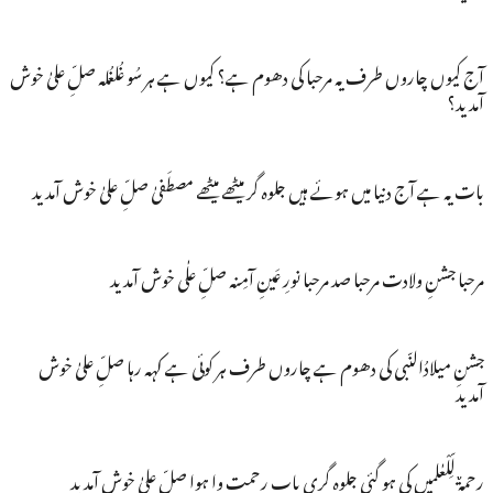
آج کیوں چاروں طرف یہ مرحبا کی دھوم ہے؟ کیوں ہے ہر سُو غُلغُلہ صلِّ علیٰ خوش
آمدید؟
بات یہ ہے آج دنیا میں ہوئے ہیں جلوہ گر میٹھے میٹھے مصطَفیٰ صلِّ علیٰ خوش آمدید
مرحبا جشنِ ولادت مرحبا صد مرحبا نورِ عَینِ آمِنہ صلِّ علٰی خوش آمدید
جشنِ میلادُالنّبی کی دھوم ہے چاروں طرف ہر کوئی ہے کہہ رہا صلِّ علیٰ خوش
آمدید
رحمۃٌ لِّلْعٰلمیں کی ہو گئی جلوہ گری بابِ رحمت وا ہوا صلِّ علیٰ خوش آمدید