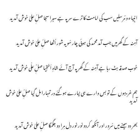
انبِیاء و مُرسلیں سب کی امامت کا ترے سر پہ ہے سہرا سجا صلِّ علیٰ خوش آمدید
آمِنہ کے گھرمیں جب آمد محمد کی ہوئی چار سُو یہ شور اُٹھا صلِّ علیٰ خوش آمدید
خوب صدقہ بٹ رہا ہے آمِنہ کے گھر پہ آج آئے شاہِ اَسْخِیا صلِّ علٰی خوش آمدید
ہم غریبوں کے تو بس وارے ہی نیارے ہوگئے در تمہارا مل گیا صلِّ علیٰ خوش
آمدید
بھر دو سینے میں سُرور اور آنکھ کردو نور نور دل مِرا دو جگمگا صلِّ علیٰ خوش آمدید