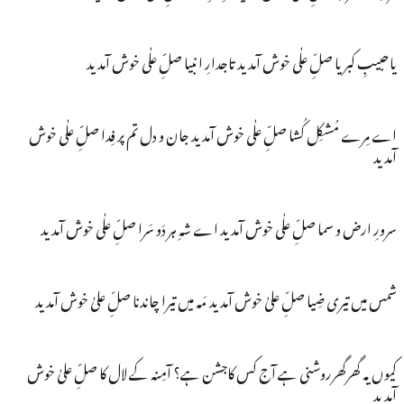
یاحبیبِ کبریا صلِّ علٰی خوش آمدید تاجدارِ انبیا صلِّ علٰی خوش آمدید
اے مِرے مُشکِل کُشا صلِّ علٰی خوش آمدید جان و دل تم پر فِدا صلِّ علٰی خوش
آمدید
سرورِ ارض و سما صلِّ علٰی خوش آمدید اے شہِ ہر دَو سَرا صلِّ علٰی خوش آمدید
شمس میں تیری ضِیا صلِّ علیٰ خوش آمدید مَہ میں تیرا چاندنا صلِّ علیٰ خوش آمدید
کیوں یہ گھرگھرروشنی ہے آج کس کاجشن ہے؟ آمِنہ کے لال کا صلِّ علیٰ خوش
آمدید