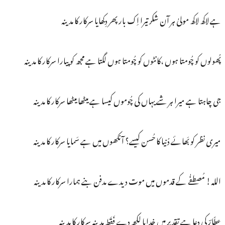
ہے لاکھ لاکھ مولیٰ ہر آن شکر تیرا اِک بار پھر دِکھایا سرکار کا مدینہ
پُھولوں کو چُومتا ہوں ،کانٹوں کو چُومتا ہوں لگتا ہے مجھ کو پیارا سرکار کا مدینہ
جی چاہتا ہے میرا ہر شے یہاں کی چُوموں کیسا ہے میٹھا میٹھا سرکار کا مدینہ
میری نظر کو بَھائے دُنیا کا حُسن کیسے؟ آنکھوں میں ہے سَمایا سرکار کا مدینہ
اللہ! مُصطفٰے کے قدموں میں موت دیدے مدفن بنے ہمارا سرکار کا مدینہ
عطّارؔ کی دعا ہے تقدیر میں خدایا لکھ دے فَقَط مدینہ سرکار کا مدینہ