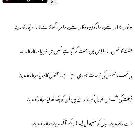
دونوں جہاں سے پیارا،کون ومکاں سے پیارا ہر آنکھ کا ہے تارا سرکار کا مدینہ
جنّت کا حُسن سارا اِس میں سِمَٹ کر آیا ہے حُسن ہی سَراپا سرکار کا مدینہ
ہر سَمت رَحمتوں کی بَرسات ہورہی ہے ہے رَحمتوں کا دَریا سرکار کا مدینہ
فُرقت کی آگ میں جو دِل کو جَلارہے ہیں اُن کو دِکھا خُدایا سرکار کا مدینہ
اے زائرِ مدینہ! دِل کو سنبھال لینا! دیکھ آ گیا مدینہ سرکار کا مدینہ