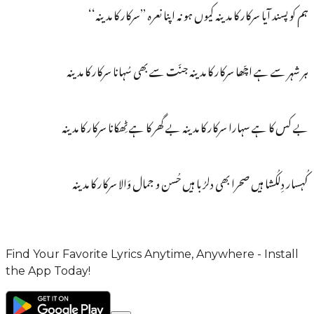
ہم کو پسند آیا سرکار کا مدینہ کیوں ہو نہ اپنا نعرہ ’’سرکار کا مدینہ‘‘
ہر شہر سے ہے اچّھا سرکار کا مدینہ جنّت سے بھی سُہانا سرکار کا مدینہ
بے کس کا ہے سہارا سرکار کا مدینہ بے گھر کا ہے ٹِھکانا سرکار کا مدینہ
کُہسار دِلکُشا ہیں صحرا بھی دلرُبا ہیں حُسن و جمال وَالا سرکار کا مدینہ
Find Your Favorite Lyrics Anytime, Anywhere - Install
the App Today!