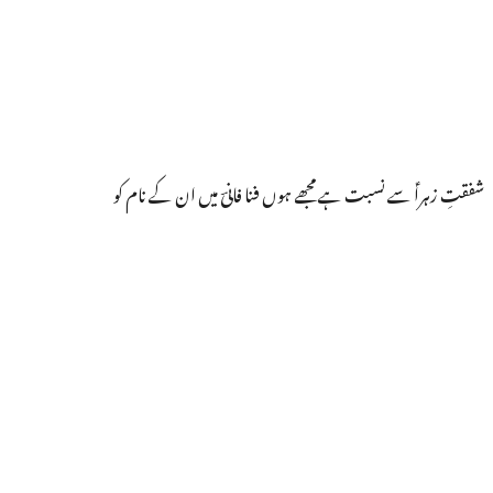
شفقتِ زہراؑ سے نسبت ہے مجھے ہوں فنا فانیؔ میں ان کے نام کو