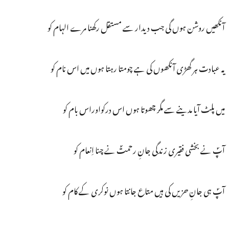
آنکھیں روشن ہوں گی جب دیدار سے مستقل رکھنا مرے الہام کو
یہ عبادت ہر گھڑی آنکھوں کی ہے چومتا رہتا ہوں میں اس نام کو
میں پلٹ آیا مدینے سے مگر چھوتا ہوں اس درکواوراس بام کو
آپؐ نے بخشی فقیری زندگی جانِ رحمتؐ نے چنا اِنعام کو
آپؐ ہی جانِ حزیں کی ہیں متاع جانتا ہوں نوکری کے کام کو