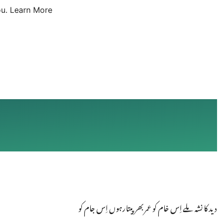
u.
Learn More
دید کا نشہ ملے اِس خام کو عمربھرپیتارہوں اِس جام کو