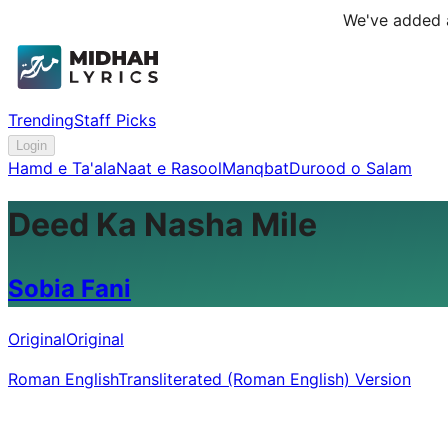
We've added a
Trending
Staff Picks
Login
Hamd e Ta'ala
Naat e Rasool
Manqbat
Durood o Salam
Deed Ka Nasha Mile
Sobia Fani
Original
Original
Roman English
Transliterated (Roman English) Version