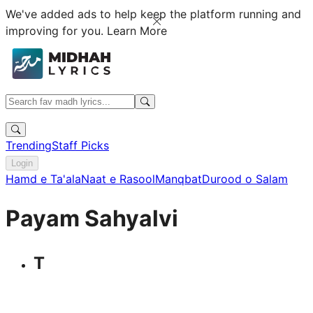
We've added ads to help keep the platform running and
improving for you.
Learn More
Trending
Staff Picks
Login
Hamd e Ta'ala
Naat e Rasool
Manqbat
Durood o Salam
Payam Sahyalvi
T