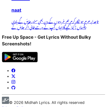
naat
تاجدارِ حرم ہو نگاہ کرم ہم غریبوں کے دن بھی سنورجایئں گے ہادی
بیکساں!کیا کہے گاجہاں آپ کے درسےخالی اگر جایئں گے
Free Up Space - Get Lyrics Without Bulky
Screenshots!
©
2026
Midhah
Lyrics. All rights reserved