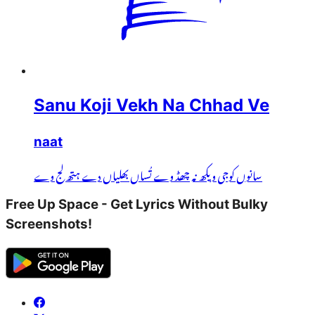
Sanu Koji Vekh Na Chhad Ve
naat
سانوں کوجی ویکھ نہ چھڈ وے تُساں بھلیاں دے ہتھ لج وے
Free Up Space - Get Lyrics Without Bulky
Screenshots!