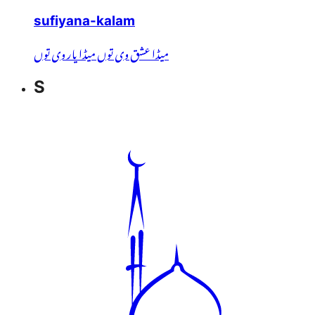
sufiyana-kalam
میڈا عشق وی توں میڈا یار وی توں
S