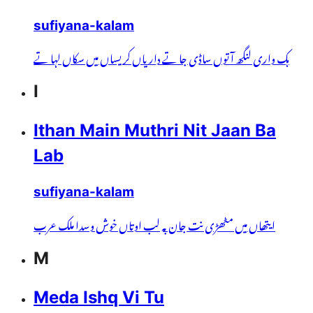
sufiyana-kalam
ہک واری لنگھ آ توں ساڈی جا تے داریاں کریساں میں سکاں لہا تے
I
Ithan Main Muthri Nit Jaan Ba
Lab
sufiyana-kalam
ایتھاں میں مٹھڑی نت جان بہ لب اوتاں خوش وسدا ملک عرب
M
Meda Ishq Vi Tu