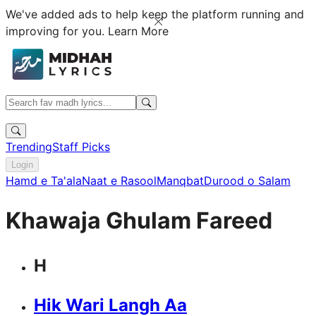
We've added ads to help keep the platform running and
improving for you.
Learn More
Trending
Staff Picks
Login
Hamd e Ta'ala
Naat e Rasool
Manqbat
Durood o Salam
Khawaja Ghulam Fareed
H
Hik Wari Langh Aa