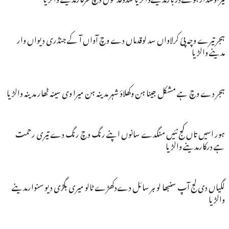
ہجر تیرے وچہ پئ کرلاواں سد لوقدماں دے وچ آواں آ کے جنڈری دیواں وار
مدینے والڑیا
ہجر دے وچ ہے مشکل جینا ہن وکھلاؤ شہر مدینہ ہن میرا وی سینہ ٹھار مدینہ والڑیا
ہور اسیں تاں کج نئیں منگدے سانوں اپنے رنگ وچ رنگ دے تیری رحمت
ہے درکارمدینے والڑیا
لگیاں دی لج آپ سنبھا لو ہر سائل دےدکھڑے ٹالو میری بگڑی دیو سنوارمدینے
والڑیا