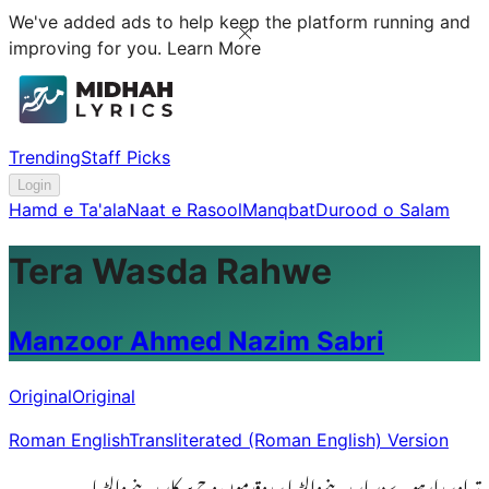
We've added ads to help keep the platform running and
improving for you.
Learn More
Trending
Staff Picks
Login
Hamd e Ta'ala
Naat e Rasool
Manqbat
Durood o Salam
Tera Wasda Rahwe
Manzoor Ahmed Nazim Sabri
Original
Original
Roman English
Transliterated (Roman English) Version
تیراوسدارہوےدربارمدینےوالڑیا سدوقدموں وچ سرکارمدینے والڑیا