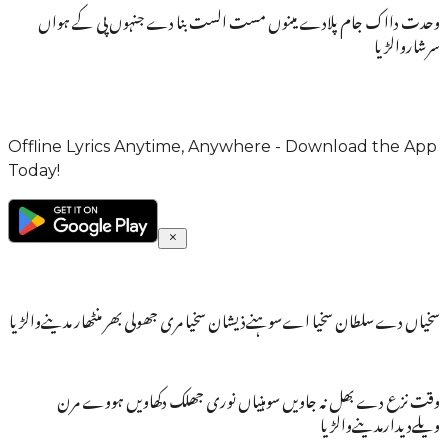
وحدت دااک جام پلادے مینوں مست الست بنا دے جنہوں پی کے ہواں
سرشاروالڑیا
Offline Lyrics Anytime, Anywhere - Download the App
Today!
سخیاں دےسلطان سخیا اےسوہنےذیشان سخیا مری جھولی بھر منٹھار مدینےوالڑیا
وقت نزع دے بھل نہ جاویں سوہنیاں نوری جھلک دکھاویں ہووے مرن
ویلےدیدارمدینےوالڑیا