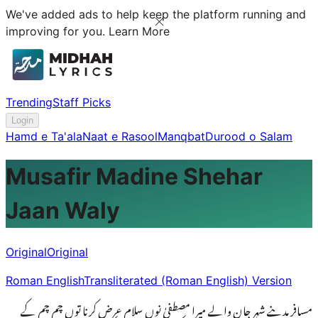
We've added ads to help keep the platform running and
improving for you.
Learn More
Trending
Staff Picks
Login
Hamd e Ta'ala
Naat e Rasool
Manqbat
Durood o Salam
Musafir Madine Shehar
Jaan Waly
Original
Original
Roman English
Transliterated (Roman English) Version
مسافر مدینے شہر جان والے میرا مصطفیٰ نوں سلام عرض کرنا توں چم چم کے