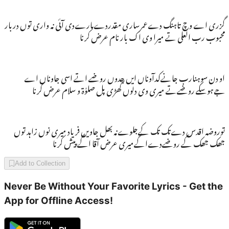
گزری اے وچ تاہنگ دےعمرساری مقدردےمارےدی آئی نہ واری توں دربار
محبوب رب العلی تے میرا وی اک بار نام عرض کرنا
او دن سوہنارب جانےکدآوناں ایں جدوں روضے اتے اسی جاوناں اے
جےہوسکے روضےتے میری وی دلوں گھڑی پل صلوٰۃ و سلام عرض کرنا
توروضہ اقدس دےتک تک کےجلوےنہ بھل جاویں فریاد میری نوں زاہد توں
جھک جھک کے روضےدےاگےمیری عرض آقا اگے پیش کرنا
Add to Collection
Never Be Without Your Favorite Lyrics - Get the
App for Offline Access!