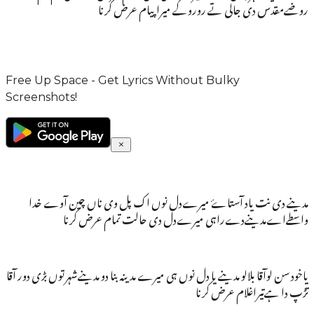
روضےمقدس دی جالی تے روروکے میراپیام عرض کرنا
Free Up Space - Get Lyrics Without Bulky
Screenshots!
مدینے دی نت یاد آستاۓ میرےدل نوں اک پل وی ناں چین آوے خدا
واسطےاےمدینےدےراہی میرےدل دی حالت تمام عرض کرنا
یاخود سن لوآقا بلالو مدینے یا دل نوں ہی میرے مدینہ بنا دو مدینےشہرتوں بڑی دور آقا
تڑپ دا ہےتیراغلام عرض کرنا