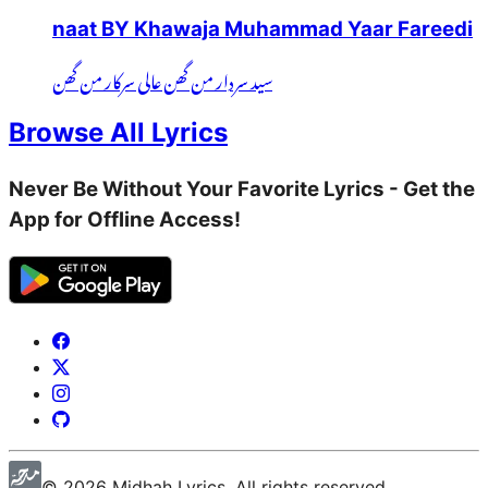
naat BY Khawaja Muhammad Yaar Fareedi
سید سردار من گھن عالی سرکار من گھن
Browse All Lyrics
Never Be Without Your Favorite Lyrics - Get the
App for Offline Access!
©
2026
Midhah
Lyrics. All rights reserved