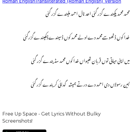
Roman English
Transliterated (Roman English) Version
محمد محمد پکیندے گزر گئی احد نال احمد ملیندے گزر گئی
خدا کوں ڈٹھوسےمحمد دےاولے محمد کوں ڈسیندےڈکھیندےگزرگئی
میں اپنی حیاتی توں قربان تھیواں خدا کوں محمد سڈیندے گزر گئی
نبین رسولاں دی احمد دے درتے ہمیشہ گدائی کریندے گزر گئی
Free Up Space - Get Lyrics Without Bulky
Screenshots!