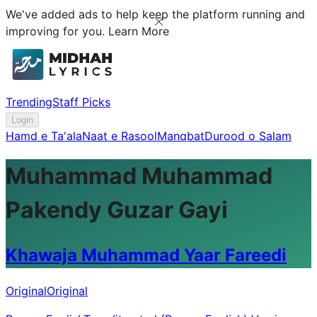
We've added ads to help keep the platform running and
improving for you.
Learn More
Trending
Staff Picks
Login
Hamd e Ta'ala
Naat e Rasool
Manqbat
Durood o Salam
Muhammad Muhammad
Pakendy Guzar Gayi
Khawaja Muhammad Yaar Fareedi
Original
Original