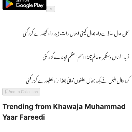
سجن حال ساڈےواہ بھال کیتی اینوں رات ڈینہ راہ کتیندے گزرگئی
فرید الزماں دستگیر دوعالم تینڈا اسم اعظم جپیندےگزر گئی
کرد حال بلبل تے ہک بھال لطفوں نمانی تینڈا راہ بھلیندے گزر گئی
Add to Collection
Trending from
Khawaja Muhammad
Yaar Fareedi