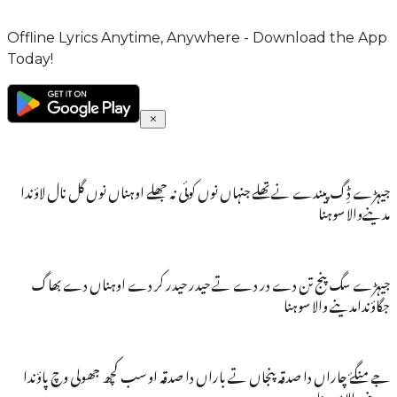
Offline Lyrics Anytime, Anywhere - Download the App
Today!
جیہڑے ڈِگ پیندے نے تھلے جنہاں نوں کوئی نہ جھلے اوہناں نوں گل نال لاؤندا
مدینےوالا سوہنا
جیہڑے سگ پنج تن دے در دے تے حیدر حیدر کر دے اوہناں دے بھاگ
جگاؤندامدینے والا سوہنا
جے منگۓ چاراں دا صدقہ پنجاں تے باراں دا صدقہ او سب کچھ جھولی وچ پاؤندا
مدینے والا سوہنا