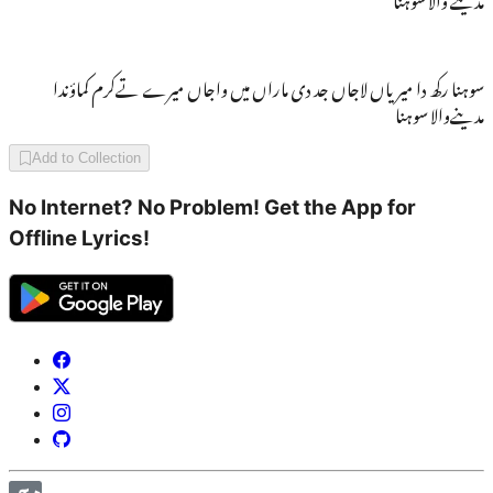
سوہنا رکھ دا میریاں لاجاں جد دی ماراں میں واجاں میرے تےکرم کماؤندا
مدینےوالا سوہنا
Add to Collection
No Internet? No Problem! Get the App for
Offline Lyrics!