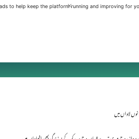
ds to help keep the platform running and improving for yo
وں لاواں میں
ز روح میری تیرے قدماں وچ سر رکھ کے نہ زندگی بھی اٹھاواں میں