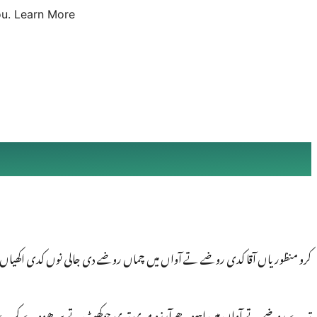
u.
Learn More
کرو منظوریاں آقا کدی روضے تے آواں میں چماں روضے دی جالی نوں کدی اکھیاں ن
تیرے روضے تے آواں میں اہہو ھے آرزو میری تیری چوکھٹ تے سر ھووے کرے پروا