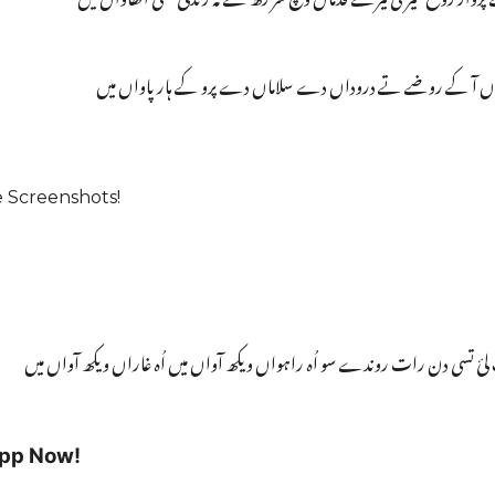
واں آ کے روضے تے دروداں دے سلاماں دے پرو کے ہار پاواں میں
e Screenshots!
تسی دن رات روندے سو اُہ راہواں ویکھ آواں میں اُہ غاراں ویکھ آواں میں
App Now!