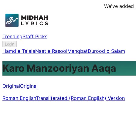
We've added a
Trending
Staff Picks
Login
Hamd e Ta'ala
Naat e Rasool
Manqbat
Durood o Salam
Karo Manzooriyan Aaqa
Original
Original
Roman English
Transliterated (Roman English) Version