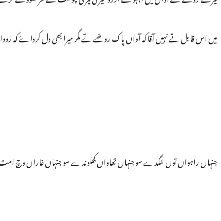
میں اس قابل تے نہیں آقا کہ آواں پاک روضے تے مگر میرا بھی دل کرداۓ کہ رو
جنہاں راہواں توں لنگدے سو جنہاں تھاواں کھلوندے سو جنہاں غاراں وچ امت لئ 