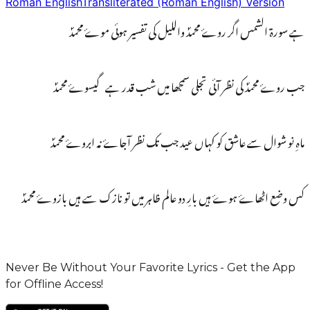
Roman English
Transliterated (Roman English) Version
ہے سورۃ الشمس اگر روۓ محمدؐ واللیل کی تفسیر ہوئی موۓ محمدؐ
جب روۓ محمدؐ کی نظر آئی تجلی سمجھا میں شب قدر ہے گیسوۓ محمدؐ
ماہِ نو شوال سے عاشق کو کہاں عید جب تک نظر آجاۓ نہ ابروۓ محمدؐ
کس وضع اٹھاۓ ہوۓ ہیں بارِ دو عالم ظاہر میں تو نازک سے ہیں بازوۓ محمدؐ
Never Be Without Your Favorite Lyrics - Get the App
for Offline Access!