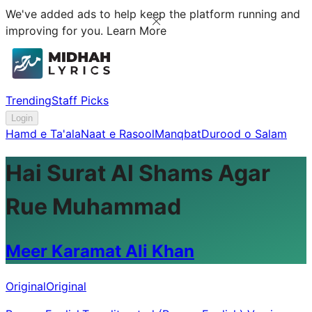
We've added ads to help keep the platform running and
improving for you.
Learn More
Trending
Staff Picks
Login
Hamd e Ta'ala
Naat e Rasool
Manqbat
Durood o Salam
Hai Surat Al Shams Agar
Rue Muhammad
Meer Karamat Ali Khan
Original
Original