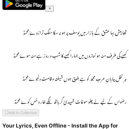
تھا بیش بہا عشق کے بازار میں یوسف پر ہو نہ سکا سنگ ترازوۓ محمدؐ
کعبے کی طرف منہ ہو نمازوں میں ہمارا کعبے کا شب و روز ہے منہ سوۓ محمدؐ
ہر نخل بیابانِ عرب مجھ کو ہے طوبیٰ ہوں شیفتہء قامت دلجوۓ محمدؐ
رضواں کے لیے لے چلو سوغات شہیدیؔ گر ہاتھ لگے خار و خس کوۓ محمدؐ
Add to Collection
Your Lyrics, Even Offline - Install the App for