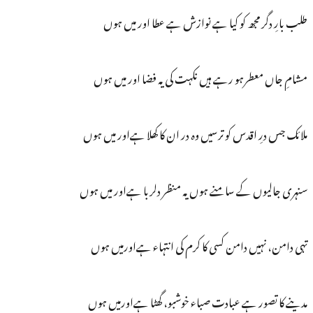
طلب بارِ دگر مجھ کو کیا ہے نوازش ہے عطا اور میں ہوں
مشامِ جاں معطرہو رہے ہیں نکہت کی یہ فضا اور میں ہوں
ملائک جس درِ اقدس کو ترسیں وہ در ان کا کھلا ہےاور میں ہوں
سنہری جالیوں کے سامنے ہوں یہ منظر دلربا ہےاور میں ہوں
تہی دامن، نہیں دامن کسی کا کرم کی انتہاء ہےاورمیں ہوں
مدینے کا تصور ہے عبادت صباء خوشبو، گھٹا ہےاورمیں ہوں