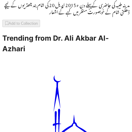
مدینہ طیبہ کی حاضری کےپہلے دن ء 2015 اپریل 20 کی شام بند چھتریوں کے نیچے
ڈھلتی شام کے خوبصورت منظر میں کہے گۓ اشعار
Add to Collection
Trending from
Dr. Ali Akbar Al-
Azhari