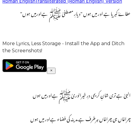
Roman English
Transliterated (Roman English) Version
عطاۓ کبریا ہے اور میں ہوں "دیارِ مصطفیٰ ﷺ ہےاورمیں ہوں"
More Lyrics, Less Storage - Install the App and Ditch
the Screenshots!
الہیٰ ہے تری شانِ کریمی درِ خیرالوریٰﷺہےاورمیں ہوں
چراغاں ہی چراغاں ہرطرف ہے مدینہ کی فضاء ہےاور میں ہوں