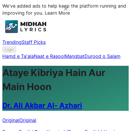
We've added ads to help keep the platform running and
improving for you.
Learn More
Trending
Staff Picks
Login
Hamd e Ta'ala
Naat e Rasool
Manqbat
Durood o Salam
Ataye Kibriya Hain Aur
Main Hoon
Dr. Ali Akbar Al- Azhari
Original
Original