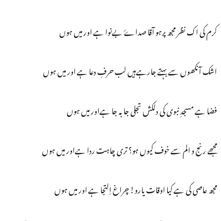
کرم کی اک نظر مجھ پرہو آقا صداۓ بےنوا ہے اور میں ہوں
اشک آنکھوں سے بہتے جارہےہیں لب حرفِ دعا ہے اور میں ہوں
فضا ہے مسجدِ نبوی کی دلکش تجلی جا بہ جا ہےاور میں ہوں
مجھے رنج و الم سے خوف کیوں ہو؟ تری چاہت ردا ہےاور میں ہوں
مجھ عاصی کی ہے کیا اوقات یارو! چراغ اِلتجا ہے اور میں ہوں