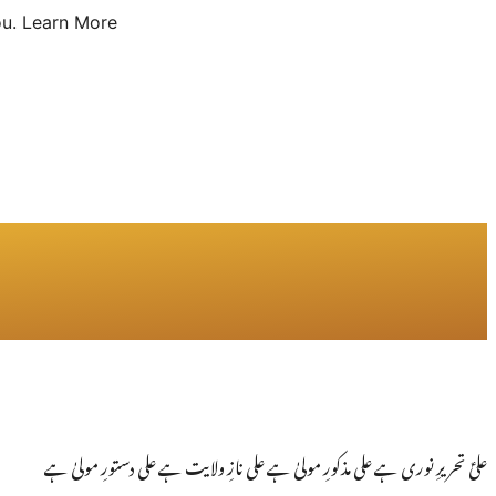
u.
Learn More
علیؑ تحریرِ نوری ہے علی مذکورِ مولیٰ ہے علی نازِ ولایت ہے علی دستورِ مولیٰ ہے