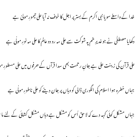
خدا کے واسطے سویا نبی اکرم کے بستر پر اجل کا خوف نہ آیا علی تیمورِ مولیٰ ہے
دکھایا مصطفٰی نے جو غدیرِ خم پہ شوکت سے علی مہ رو دو عالم کا علی مہ نورِ مولٰی ہے
علی قرآن کی زینت علی ہے جانِ رحمت بھی سدا قرآں کے حرفوں میں علی مسطورِ مو
جہاں خطرہ ہوا اسلام کی انگوری ڈالی کو وہاں پر جان دینے کو علی ناطورِ مولٰی ہے
جہاں مشکل کوئی کہہ دے کہ لا حق اُس کو مشکل ہے وہاں مشکل کشائی کے لئے ما مو