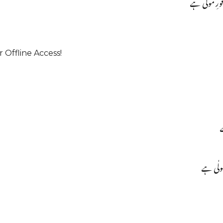
ورِ مولٰی ہے
 Offline Access!
ے
ولٰی ہے