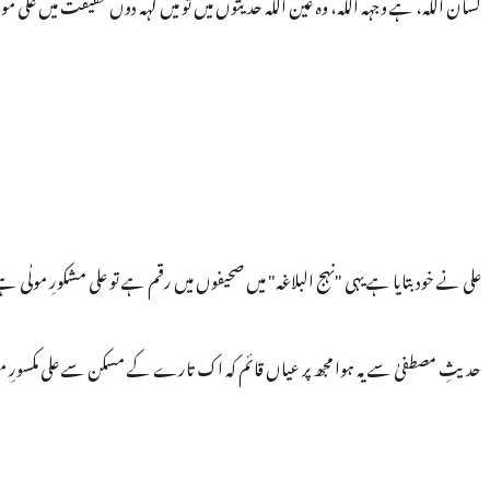
لسان اللہ، ہے وجہہ اللہ، وہ عین اللہ حدیثوں میں تو میں کہہ دوں حقیقت میں علی موف
علی نے خود بتایا ہے یہی "نہج البلاغہ" میں صحیفوں میں رقم ہے تو علی مشکورِ مولٰی ہ
حدیثِ مصطفیٰ سے یہ ہوا مجھ پر عیاں قائم کہ اک تارے کے مسکن سے علی مکسورِ م