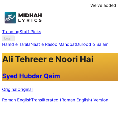
We've added a
Trending
Staff Picks
Login
Hamd e Ta'ala
Naat e Rasool
Manqbat
Durood o Salam
Ali Tehreer e Noori Hai
Syed Hubdar Qaim
Original
Original
Roman English
Transliterated (Roman English) Version