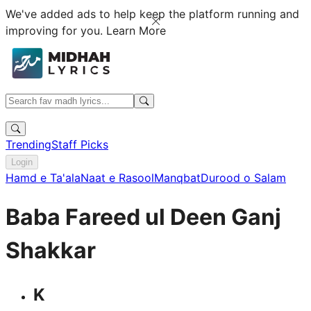
We've added ads to help keep the platform running and
improving for you.
Learn More
Trending
Staff Picks
Login
Hamd e Ta'ala
Naat e Rasool
Manqbat
Durood o Salam
Baba Fareed ul Deen Ganj
Shakkar
K