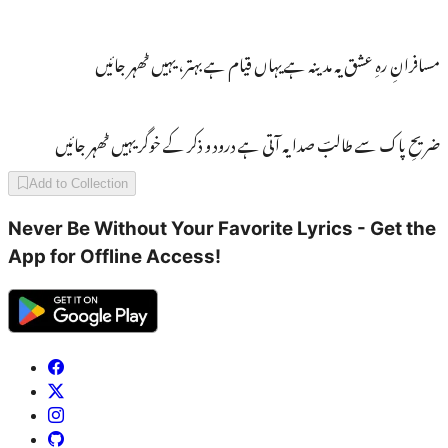
مسافرانِ رہِ عشق یہ مدینہ ہے یہاں قیام ہے بہتر، یہیں ٹھہر جائیں
ضریحِ پاک سے طالبؔ صدا یہ آتی ہے درود و ذکر کے خوگر یہیں ٹھہر جائیں
Add to Collection
Never Be Without Your Favorite Lyrics - Get the
App for Offline Access!