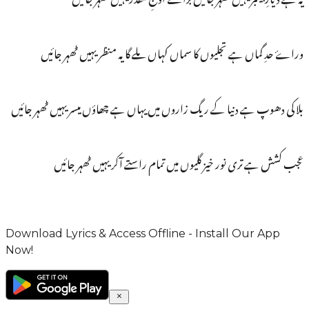
وراۓ حدِ گماں ہے تجلیوں کا سماں کہاں ملے گا یہ منظر یہیں ٹھہر جائیں
بلا کی دھوپ ہے دنیا کے ریگ زاروں میں یہاں ہے چھاؤں میسر یہیں ٹھہر جائیں
عجب کشش ہے تری نور خیز گلیوں میں تمام راستے آکر یہیں ٹھہر جائیں
Download Lyrics & Access Offline - Install Our App
Now!