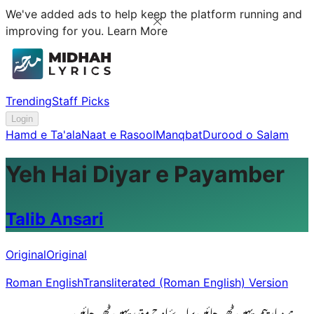
We've added ads to help keep the platform running and
improving for you.
Learn More
Trending
Staff Picks
Login
Hamd e Ta'ala
Naat e Rasool
Manqbat
Durood o Salam
Yeh Hai Diyar e Payamber
Talib Ansari
Original
Original
Roman English
Transliterated (Roman English) Version
یہ ہے دیارِ پیمبر یہیں ٹھہر جائیں براۓ اوجِ مقدر یہیں ٹھہر جائیں