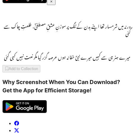
ورنہ میں شرمسار تھا اپنے بدن کے ننگ پر سوزنِ عشقِ مصطفیٰؐ، خلعتِ چاک سے
گئی
میرے ہنر ہی سے کہیں میرے نبیؐ خفا نہ ہوں عرصہ گزر گیا مگر نعت نہیں کہی گئی
Add to Collection
Why Screenshot When You Can Download?
Get the App for Efficient Storage!