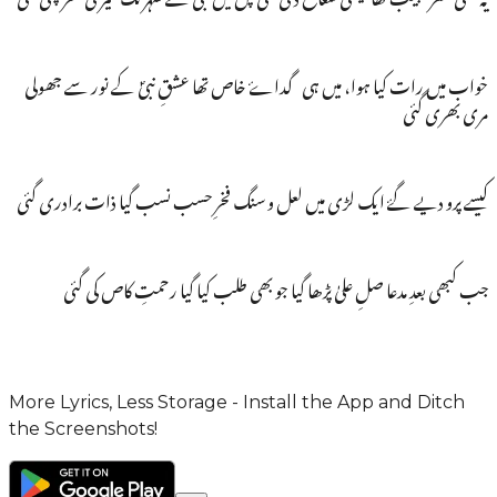
خواب میں رات کیا ہوا، میں ہی گداۓ خاص تھا عشقِ نبیؐ کے نور سے جھولی
مری بھری گئی
کیسے پرو دیے گۓ ایک لڑی میں لعل و سنگ فخرِ حسب نسب گیا ذات برادری گئی
جب کبھی بعدِ مدعا صلِ علیٰ پڑھا گیا جو بھی طلب کیا گیا رحمتِ کاص کی گئی
More Lyrics, Less Storage - Install the App and Ditch
the Screenshots!