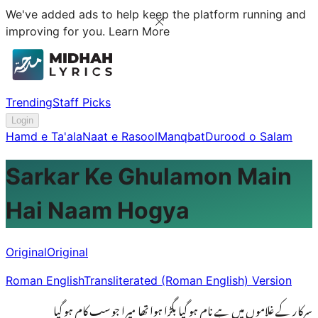
We've added ads to help keep the platform running and
improving for you.
Learn More
Trending
Staff Picks
Login
Hamd e Ta'ala
Naat e Rasool
Manqbat
Durood o Salam
Sarkar Ke Ghulamon Main
Hai Naam Hogya
Original
Original
Roman English
Transliterated (Roman English) Version
سرکار کے غلاموں میں ہے نام ہو گیا بگڑا ہوا تھا میرا جو سب کام ہو گیا