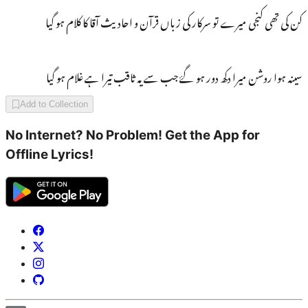
کن کی تھی کنجی میرے تو سرکار کی زباں قرآن و احادیث آقا کا کلام ہو گیا
سینہ ہوا روشن میرا دکھ دور ہو گۓ جب سے یہ ثاقب تیرا ہے غلام ہو گیا
Add to Collection
No Internet? No Problem! Get the App for
Offline Lyrics!