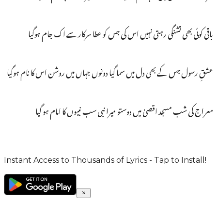
باقی کوئی بھی تشنگی رہتی نہیں اس کی جس کو عطا سرکار سے اک جام ہوگیا
عشقِ رسول جس کے بھی دل میں سما گیا دونوں جہاں میں روشن اس کا نام ہوگیا
معراج کی شب مسجد اقصیٰ میں دوستو میرا نبی سب نبیوں کا امام ہو گیا
Instant Access to Thousands of Lyrics - Tap to Install!