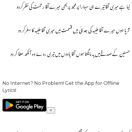
نّیا ہے میری آقا تیرے ہی سہارا پر مجھ پربھی میرےآقا رحمت کی نظرکردو
تڑپا ہوں میرے آقا طیبہ کی جدائی میں قسمت میں میری آقا طیبہ کا سفرکر دو
حسنین کے صدقےمیں یہ مانگتا ہوں آقا یادوں میں تیری روۓ وہ آنکھ عطا کر دو
No Internet? No Problem! Get the App for Offline
Lyrics!