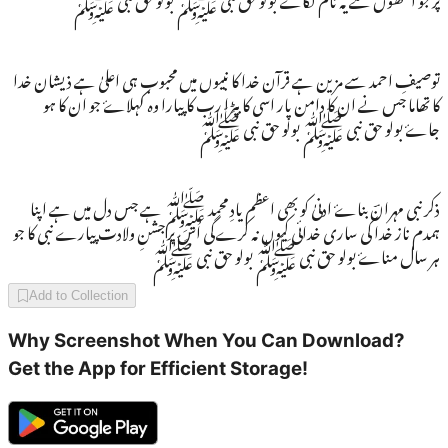
توصیفِ احمد سے مزین ہے قرآن خدا کا نبیوں میں محبوب ہی اعلیٰ ہے ذیشان خدا
کا تھاما جس نے ان کا دامن پار اسی کا بیڑا رب کا پیارا وہ کہلاۓ جو ان کا ہو
جاۓ بولو حق نبی ﷺ بولو حق نبی ﷺ
ذکر نبی مہرانؔ بناۓ ادنیٰ کو بھی اعظم یادِ محمد ﷺ ہے جس دل میں ہے اپنا
ہمدم ناز خدا کی ساری خدائی کیوں نہ کرےگی اُس پر جشنِ ولادت پیارے نبی کا جو
ہر سال مناۓ بولو حق نبی ﷺ بولو حق نبی ﷺ
Add to Collection
Why Screenshot When You Can Download?
Get the App for Efficient Storage!