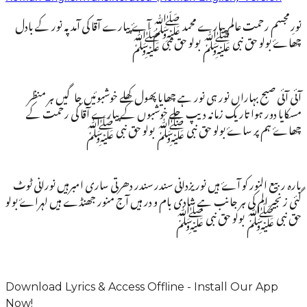
نورِ مجسم رحمت عالم پیارے محمد ﷺ آۓ پیارے آقا کی آمد پہ نور کے بادل
چھاۓ بولو حق نبی ﷺ بولو حق نبی ﷺ
آئی آئی صبح بہاراں نور ہی نور ہے چھایا پھول کھلے خوشبوئیں جاگیں ہر منظر
مسکایا دور ہوا تاریک زمانہ دیپ جلے خوشبوں کے پیارے آقا کی رحمت کے
چھاۓ ہم پر ساۓ بولو حق نبی ﷺ بولو حق نبی ﷺ
بارہ ربیع النور کو آۓ ہیں نور یزدانی سندر سندر دھرتی ساری امبرہیں نورانی ٹوٹ
گئی زنجیر الم کی ہر جانب ہے شادی بام و در ہیں آج منور جھنڈے ہیں لہراۓ بولو
حق نبی ﷺ بولو حق نبی ﷺ
Download Lyrics & Access Offline - Install Our App
Now!