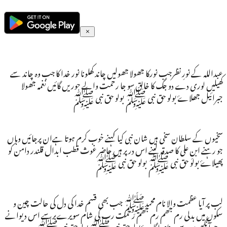
عبداللہ کے نورِ نظرجب نورکا جھولا جھولیں چاند کھلونا نور خدا کا جب وہ چاند سے
کھیلیں لوری دے دو جگ کا خالق سو جا رحمت والے حوریں گائیں نغمہ جھولا
جبرائیل جھلاۓ بولو حق نبی ﷺ بولو حق نبی ﷺ
سخیوں کے سلطان سخی ہیں شان نبی کیا کہنے خوب کرم ہوتا ہےان پرجائیں وہاں
جو رہنے ابنِ علی کا صدقہ لینے اس در پر ہیں حاضر غوث قطب ابدال قلندر دامن کو
پھیلاۓ بولو حق نبی ﷺ بولو حق نبی ﷺ
لب پر آیا عظمت والا نام محمدﷺ جب بھی قسم خدا کی دل کی حالت چین و
سکوں میں بدلی رم جھم رم جھم رحمت رب کی شام سویرےبرسے اس دیوانے
پر جو آنکھوں سے یہ نام لگاۓ بولو حق نبی ﷺ بولو حق نبی ﷺ