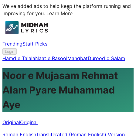
We've added ads to help keep the platform running and
improving for you.
Learn More
Trending
Staff Picks
Login
Hamd e Ta'ala
Naat e Rasool
Manqbat
Durood o Salam
Noor e Mujasam Rehmat
Alam Pyare Muhammad
Aye
Original
Original
Roman English
Transliterated (Roman English) Version