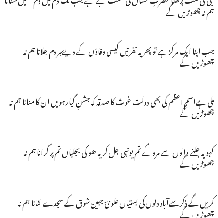
ہم نہ چھوڑیں گے
جب اپنا ایک مرکزہے تو پھر یہ نفرتیں کیسی وفاؤں کے دیۓہر دم جلانا ہم نہ
چھوڑیں گے
ملی ہےاسمِ اعظم کی بھی دولت غوث کا صدقہ کہ جشنِ گیارہویں ان کا منانا ہم نہ
چھوڑیں گے
کہو یہ جلنے والوں سے مروگے تم یونہی جل کر یہ ھو کی بجلیاں تم پر گرانا ہم نہ
چھوڑیں گے
کریں گے ذکرسےآباد دلوں کی بستیاں علویؔ جبین شوق کے سجدے لٹانا ہم نہ
چھوڑیں گے