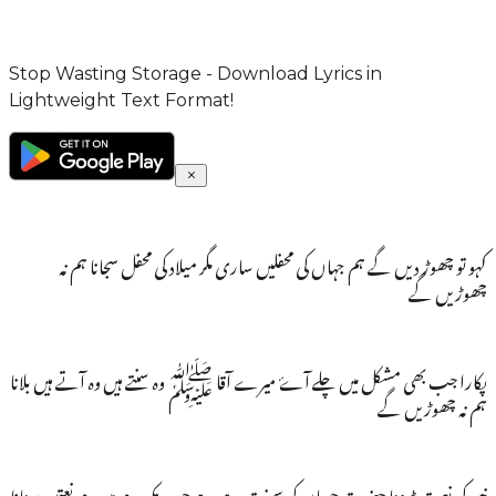
Stop Wasting Storage - Download Lyrics in
Lightweight Text Format!
کہو تو چھوڑ دیں گے ہم جہاں کی محفلیں ساری مگر میلاد کی محفل سجانا ہم نہ
چھوڑیں گے
پکارا جب بھی مشکل میں چلے آۓ میرے آقا ﷺ وہ سنتے ہیں وہ آتے ہیں بلانا
ہم نہ چھوڑیں گے
نبی کی نعت پڑھنا حضرتِ حساں کی سنت ہے ہے جب تک دم میں دم نعتیں سنانا