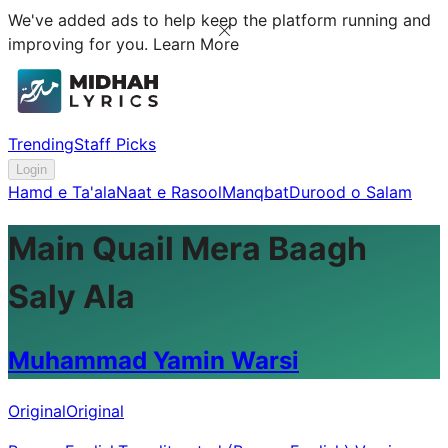
We've added ads to help keep the platform running and
improving for you.
Learn More
Trending
Staff Picks
Login
Hamd e Ta'ala
Naat e Rasool
Manqbat
Durood o Salam
Main Quail Mera Baagh
Saly Ala
Muhammad Yamin Warsi
Original
Original