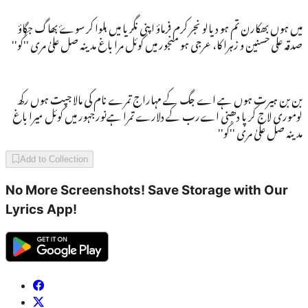
میں ہوں بھکارن تم ہو دیالو نجر کرم فرماؤ اپنی نگریا میں بلوا کر سوۓ بھاگ جگاؤ
صدقہ علی حسنین و زہرا کا، عرجی ہو منجور میں کوئل مرا باغ مدینہ صل علیٰ مری ''کُو''
بن بن ہیرت ہوں ہے اے جگ کے مہاراج تمرے نام کی مالا جپت ہوں رکھ
لوموری لاج کرپا دھنی اےرب کے دلارے تمرا ہےنورجہور میں کوئل میرا باغ
مدینہ صل علیٰ مری ''کُو''
Add to Collection
No More Screenshots! Save Storage with Our
Lyrics App!