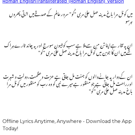
Roman English
Transliterated (Roman English) Version
میں کوئل مرا باغ مدینہ صل علیٰ مری "کُو" سرور عالم کے صدقےمیں اڑتی پھروں
ہرسو
ان پہ نثار ہےاپنا تن من سےملا ہے سب کوجیون سورج اوریہ چاند تارےہراک
شےمیں ان کا جوبن میں کوئل مرا باغ مدینہ صل علیٰ مری "کُو"
ان کےدوارپہ جانےوالوں کو جنت مل جاتی ہے عزت وعظمت،دولت و شہرت
اورراحت مل جاتی ہے جو منظور ہےمیرے نبی کو وہ رب کو منظور میں کوئل مرا
باغ مدینہ صل علیٰ مری "کُو"
Offline Lyrics Anytime, Anywhere - Download the App
Today!