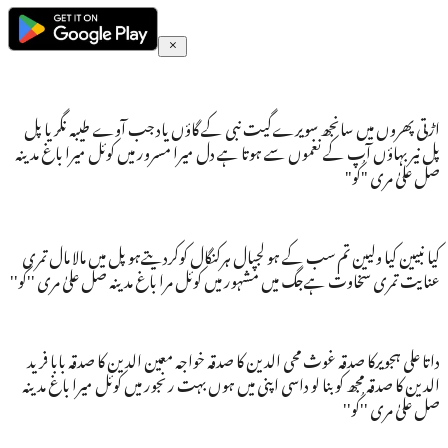
اڑتی پھروں میں سانجھ سویرےگیت نبی کے گاؤں یاد جب آوے طیبہ نگریا پل
پل نیر بہاؤں آپ کے نغموں سے ہوتا ہے دل میرا مسرور میں کوئل میرا باغ مدینہ
صل علیٰ مری "کُو"
کیا نبیین کیا ولیین تم سب کے ہو لجپال ہرکنگال کوکردیتےہو پل میں مالا مال تمری
عنایت تمری سخاوت ہےجگ میں مشہور میں کوئل مرا باغ مدینہ صل علیٰ مری ''کُو''
داتا علی ہجویرکا صدقہ غوث محی الدین کا صدقہ خواجہ معین الدین کا صدقہ بابا فرید
الدین کا صدقہ مجھ کو بنا لو داسی اپنی میں ہوں بہت رنجور میں کوئل میرا باغ مدینہ
صل علیٰ مری ''کُو''