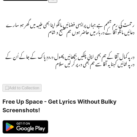
رحمت کی رم جھم ہے جہاں پرایسی فضائیں مانگو اپنا بھی طیبہ میں گھر ہو سارے
دعائیں مانگو آقا کے دربار میں حاضر ہوں ہم صبح و شام
در پہ کمال آقا کے ہم بھی اپنی پلکیں بچھائیں پھول درودِ پاک کے جاکے اُن کے
در پہ لٹائیں کہنا یہ آقا سے ہم بھی در پر کر لیں سلام
Add to Collection
Free Up Space - Get Lyrics Without Bulky
Screenshots!