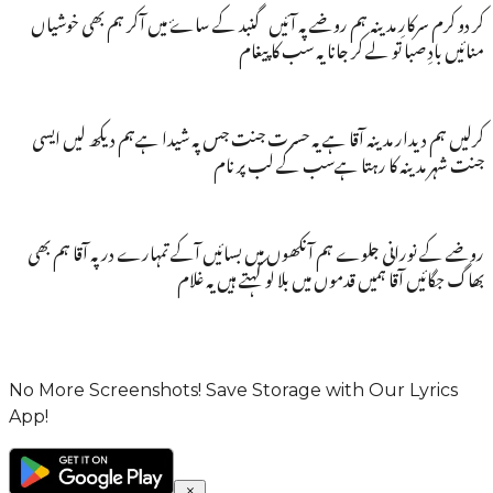
کر دو کرم سرکارِ مدینہ ہم روضے پہ آئیں گنبد کے ساۓ میں آکر ہم بھی خوشیاں
منائیں بادِ صبا تو لے کر جانا یہ سب کا پیغام
کرلیں ہم دیدار مدینہ آقا ہے یہ حسرت جنت جس پہ شیدا ہےہم دیکھ لیں ایسی
جنت شہر مدینہ کا رہتا ہےسب کے لب پر نام
روضے کے نورانی جلوے ہم آنکھوں میں بسائیں آکے تمہارے در پہ آقا ہم بھی
بھاگ جگائیں آقا ہمیں قدموں میں بلا لو کہتے ہیں یہ غلام
No More Screenshots! Save Storage with Our Lyrics
App!