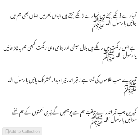
تمہارے ڈنکے بجتے ہیں تمہارے ڈنکے بجتے ہیں جہاں بھر میں جہاں بھی ہم ہیں
جائیں یا رسول اللہ ﷺ
ہے جس رنگت میں رنگے ہیں بلال حبشی اور جامی وہی رنگت کبھی ہم پہ چڑھائیں
یا رسول اللہ ﷺ
تمہارے سب غلاموں کی تمنا ہے! قبر اندر تیرا دیدار محشر تک پائیں یا رسول اللہ
ﷺ
نکیرین جب قبر اندر اے ثاقبؔ ہم سے پوچھیں گے تیری نعمتوں کے ہم نغمے
سنائیں یا رسول اللہ ﷺ
Add to Collection