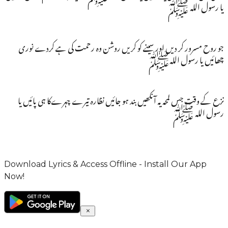
یا رسول اللہ ﷺ
جو روح مسرور کر دیں اور سینے کو کریں روشن وہ رحمت کی ہے کردے نوری
چھائیں یا رسول اللہﷺ
نزع کے وقت جس لمحہ یہ آنکھیں بند ہو جائیں نظارہ تیرے چہرےکا ہی پائیں یا
رسول اللہ ﷺ
Download Lyrics & Access Offline - Install Our App
Now!