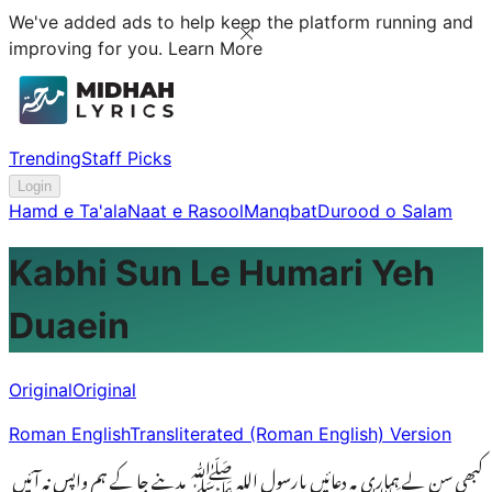
We've added ads to help keep the platform running and
improving for you.
Learn More
Trending
Staff Picks
Login
Hamd e Ta'ala
Naat e Rasool
Manqbat
Durood o Salam
Kabhi Sun Le Humari Yeh
Duaein
Original
Original
Roman English
Transliterated (Roman English) Version
کبھی سن لے ہماری یہ دعائیں یارسول اللہ ﷺ مدینے جا کے ہم واپس نہ آئیں