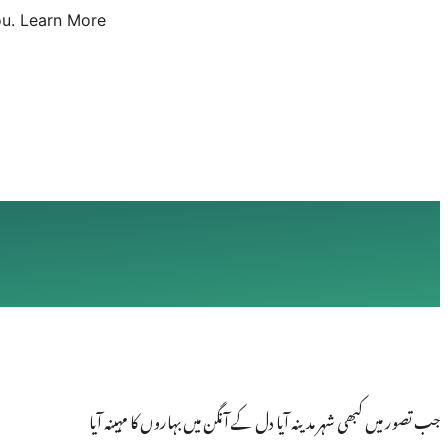
u.
Learn More
جب تصور میں کبھی شہر مدینہ آیا دل کے آنگن میں بہاروں کا مہینہ آیا