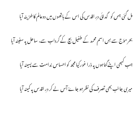
مل گئی جس کو گدائی درِ اقدس کی اس کے ہاتھوں میں دوعالم کا خزینہ آیا
بحر موّج سے بس اسم محمد کے طفیل بچ کے گرداب سے، ساحل پہ سفینہ آیا
جب کبھی اپنےگناہوں پہ ذرا غورکیا مجھ کو احساس ندامت سے پسینہ آیا
میری جانب بھی تصرف کی نظرہو جاۓ آس لے کر درِ اقدس پہ کمینہ آیا