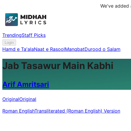
We've added a
Trending
Staff Picks
Login
Hamd e Ta'ala
Naat e Rasool
Manqbat
Durood o Salam
Jab Tasawur Main Kabhi
Arif Amritsari
Original
Original
Roman English
Transliterated (Roman English) Version