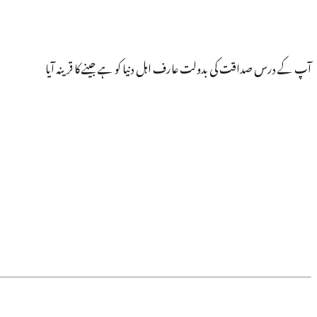
آپ کے درس صداقت کی بدولت عارف اہل دنیا کو ہے جینے کا قرینہ آیا