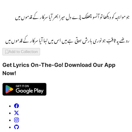
جو مواجہہ کو دیکھا تو آنسو چھلک پڑے دل میرا بھر آیا سرکار کے قدموں میں
روضے پہ ثاقبؔ جو نوری بارش ہوتی ہے میں اس میں نہا آیا سرکار کے قدموں میں
Add to Collection
Get Lyrics On-The-Go! Download Our App
Now!