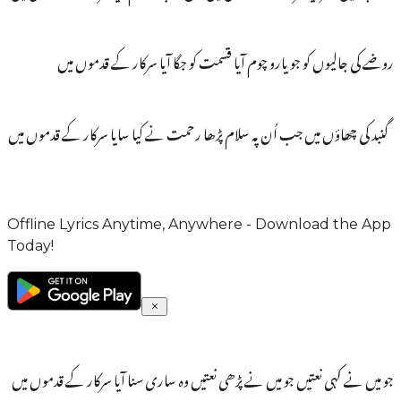
روضے کی جالیوں کو جو یارو چوم آیا قسمت کو جگا آیا سرکار کے قدموں میں
گنبد کی چھاؤں میں جب اُن پہ سلام پڑھا رحمت نے کیا سایا سرکار کے قدموں میں
Offline Lyrics Anytime, Anywhere - Download the App
Today!
جو میں نے کہی نعتیں جو میں نے پڑھی نعتیں وہ ساری سنا آیا سرکار کے قدموں میں