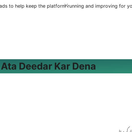
ds to help keep the platform running and improving for yo
 Ata Deedar Kar Dena
کر دینا