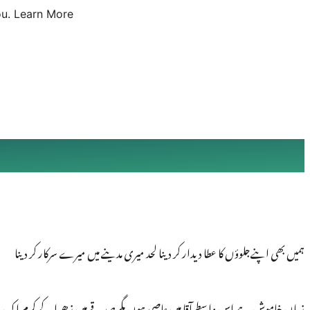
u.
Learn More
ہمیں بھی اپنےجلوؤں کا عطا دیدار کر دینا لحد میری مدینے میں میرے سرکار کر دینا
زباں خاموش ہے اس واسطے آقا میں عاصی ہوں مگر صدقے میں زھرا کے کرم اک بار