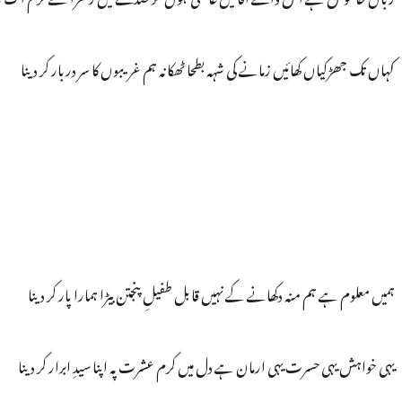
کہاں تک جھڑکیاں کھائیں زمانے کی شہہ بطحا ٹھکانہ ہم غریبوں کا سر دربار کر دینا
ہمیں معلوم ہے ہم منہ دکھانے کے نہیں قابل طفیلِ پنجتن بیڑا ہمارا پار کر دینا
یہی خواہش یہی حسرت یہی ارمان ہے دل میں کرم عشرت پہ اپنا سیدِ ابرار کر دینا