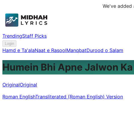
We've added a
Trending
Staff Picks
Login
Hamd e Ta'ala
Naat e Rasool
Manqbat
Durood o Salam
Humein Bhi Apne Jalwon Ka
Original
Original
Roman English
Transliterated (Roman English) Version