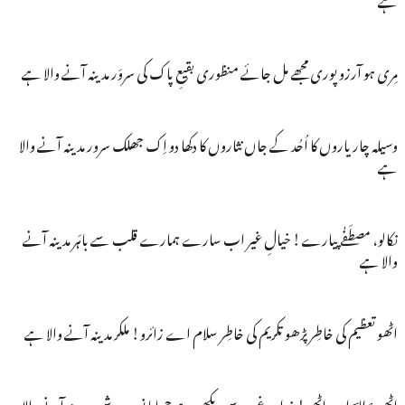
مِری ہو آرزو پوری مجھے مل جائے منظوری بقیعِ پاک کی سروَر مدینہ آنے والا ہے
وسیلہ چار یاروں کا اُحُد کے جاں نثاروں کا دکھا دو اِک جھلک سرور مدینہ آنے والا
ہے
نکالو، مصطَفٰے پیارے! خیالِ غیر اب سارے ہمارے قلب سے باہَر مدینہ آنے
والا ہے
اٹھو تعظیم کی خاطِر پڑھو تکریم کی خاطِر سلام اے زائرو! ملکر مدینہ آنے والا ہے
اٹھو عطارؔ اب اٹھو! ذرا وہ غور سے دیکھو ہے چھایا نور ہر شے پر مدینہ آنے والا