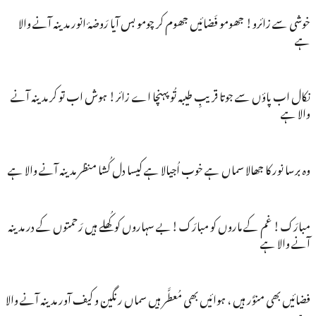
خوشی سے زائرو! جھومو فَضائیں جھوم کر چومو بس آیا رَوضۂ انور مدینہ آنے والا
ہے
نکال اب پاؤں سے جوتا قریبِ طیبہ تُو پہنچا اے زائر! ہوش اب تو کر مدینہ آنے
والا ہے
وہ برسا نور کا جھالا سماں ہے خوب اُجیالا ہے کیسا دل کُشا منظر مدینہ آنے والا ہے
مبارَک! غم کے ماروں کو مبارَک!بے سہاروں کو کُھلے ہیں رَحمتوں کے در مدینہ
آنے والا ہے
فضائیں بھی منوَّر ہیں ، ہوائیں بھی مُعطَّر ہیں سماں رنگین و کیف آور مدینہ آنے والا
ہے