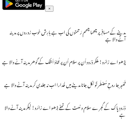
مدینے کے مسافِر پر چھما چھم رَحمتوں کی اب ہے بارِش خوب زوروں پر مدینہ
آنے والا ہے
پڑھو اے زائرو! ملکر دُرُود اُن پر سلام اُن پر لُٹاؤ اَشک کے گوھر مدینہ آنے والا ہے
ٹَھَہر جا روحِ مُضطَر تُو نکل جانا مدینے میں خُدارا اب نہ جلدی کر مدینہ آنے والا ہے
دُرُودِ پاک کے گجر ے سلام و نعت کے تحفے بڑھو اے زائرو! لیکر مدینہ آنے والا
ہے