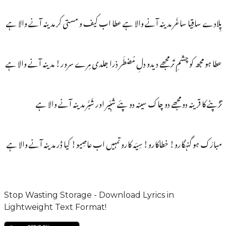
پِلادے ساقِیا ساغَر مدینہ آنے والا ہے عطا اب کیف و مستی کر مدینہ آنے والا ہے
عطا ہو مجھ کو چشمِ تَر مجھے دیدو دلِ مُضطَر ذرا جلدی مِرے سرور! مدینہ آنے والا ہے
تڑپنے کا قرینہ دو مجھے دو چاک سینہ دو پئے شَبِّیر اور شَبَّر مدینہ آنے والا ہے
مبارَک ہو گنہگارو! خطاکارو! سِیَہ کارو تمہیں اب عاصِیو! کیا ڈر مدینہ آنے والا ہے
Stop Wasting Storage - Download Lyrics in
Lightweight Text Format!