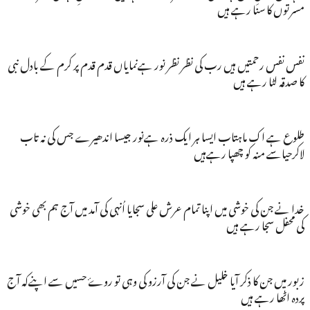
مسرتوں کا سنا رہے ہیں
نفس نفس رحمتیں ہیں رب کی نظر نظر نور ہےنمایاں قدم قدم پر کرم کے بادل نبی
کا صدقہ لٹا رہے ہیں
طلوع ہے اک ماہتاب ایسا ہر ایک ذرہ ہےنور جیسا اندھیرے جس کی نہ تاب
لاکرحیاسے منہ کو چھپا رہےہیں
خدا نے جن کی خوشی میں اپنا تمام عرش علی سجایا اُنہی کی آمد میں آج ہم بھی خوشی
کی محفل سجا رہے ہیں
زبور میں جن کا ذکر آیا خلیل نے جن کی آرزو کی وہی تو روۓ حسیں سے اپنےکہ آج
پردہ اٹھا رہے ہیں