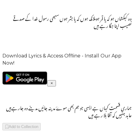
وہ کہکشاں ہو کہ یا قمر ہوملائکہ ہوں کہ یا بشر ہوں سبھی رسول خدا کے صدقے
نصیب اپنا جگا رہے ہیں
Download Lyrics & Access Offline - Install Our App
Now!
ہماری قسمت کہاں ہے ایسی جو ہم بھی سوۓ مدینہ جائیں مدینے وہ جارہےہیں
عابد جنہیں کہ آقا بلا رہے ہیں
Add to Collection