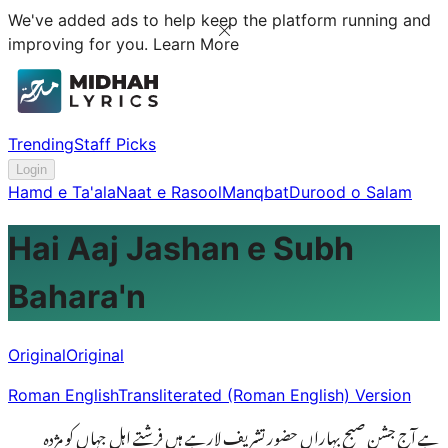
We've added ads to help keep the platform running and
improving for you.
Learn More
Trending
Staff Picks
Login
Hamd e Ta'ala
Naat e Rasool
Manqbat
Durood o Salam
Hai Aaj Jashan e Subh
Bahara'n
Original
Original
Roman English
Transliterated (Roman English) Version
ہے آج جشنِ صبح بہاراں حضور تشریف لارہے ہیں فرشتے اہلِ جہاں کو مژدہ