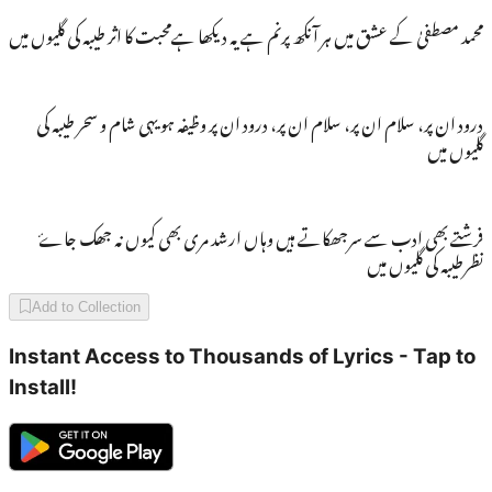
محمد مصطفیٰ کے عشق میں ہر آنکھ پرنم ہے یہ دیکھا ہےمحبت کا اثر طیبہ کی گلیوں میں
درود ان پر، سلام ان پر، سلام ان پر، درود ان پر وظیفہ ہو یہی شام و سحر طیبہ کی
گلیوں میں
فرشتے بھی ادب سے سرجھکاتے ہیں وہاں ارشد مری بھی کیوں نہ جھک جاۓ
نظرطیبہ کی گلیوں میں
Add to Collection
Instant Access to Thousands of Lyrics - Tap to
Install!