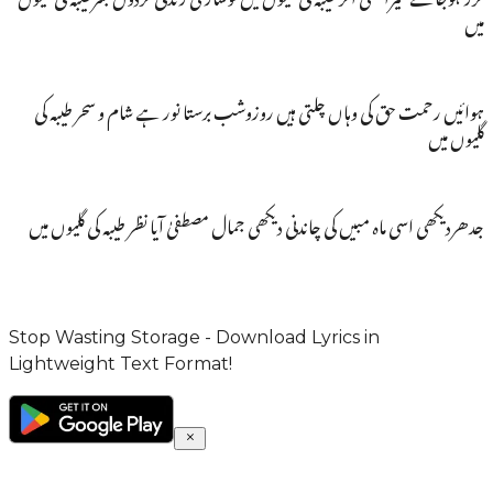
میں
ہوائیں رحمت حق کی وہاں چلتی ہیں روزوشب برستا نور ہے شام و سحر طیبہ کی
گلیوں میں
جدھردیکھی اسی ماہ مبیں کی چاندنی دیکھی جمال مصطفیٰ آیا نظر طیبہ کی گلیوں میں
Stop Wasting Storage - Download Lyrics in
Lightweight Text Format!