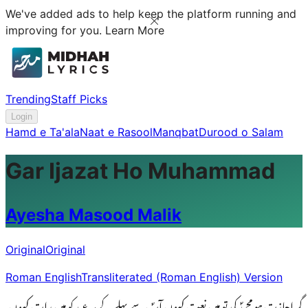
We've added ads to help keep the platform running and
improving for you.
Learn More
Trending
Staff Picks
Login
Hamd e Ta'ala
Naat e Rasool
Manqbat
Durood o Salam
Gar Ijazat Ho Muhammad
Ayesha Masood Malik
Original
Original
Roman English
Transliterated (Roman English) Version
گر اجازت ہو محمدؐ کی تو میں نعت کہوں آپؐ سے پہلے کے ہر عید کو میں رات کہوں