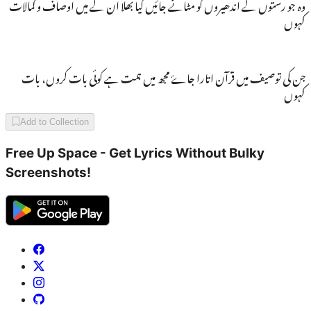
وہ جو رستوں کے اندھیروں کو مٹانے جائیں کیا بھلا ان کے میں اوصاف و کمالات
کہوں
جن کی توصیف میں قرآن اتارا جاۓ مجھ میں ہمت ہے کوئی بات کروں، بات
کہوں
Add to Collection
Free Up Space - Get Lyrics Without Bulky
Screenshots!