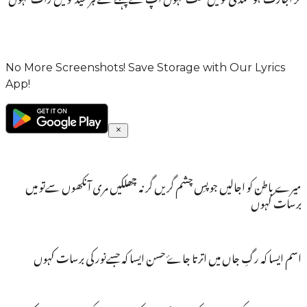
No More Screenshots! Save Storage with Our Lyrics
App!
میرے باطن کو اجالیں جو پسِ چشم گریں گر نہ چھلکیں مری آنکھوں سےتو میں
برسات کہوں
اسم ایسا کہ رگِ جاں میں اترتا جاۓ حسن ایسا کہ جسےنور کی برسات کہوں