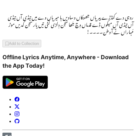
روہی دے کنڈڑے بیریاں جھوکاں وساویں ہا میریاں وے میں تیڈی آں تیڈی
آں تیڈی آں میکوں ڈے قدماں وِچ جَھا سجن دِلڑی لُٹی تیں یار سجن کدیں موڑ
مُہاراں تے آ وطن۔۔۔۔!
Add to Collection
Offline Lyrics Anytime, Anywhere - Download
the App Today!