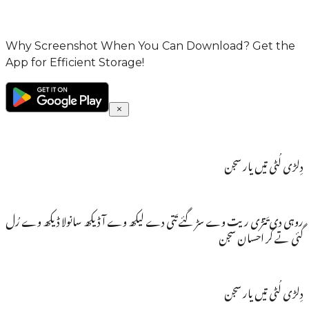
Why Screenshot When You Can Download? Get the
App for Efficient Storage!
دِلڑی لُٹی تیں یار سجن
روہی دی تَتڑی ریت وے سڑ گئے تَتی دے لیکھ وے آ ڈیکھ سانولا ڈیکھ وے رُل
گئی تے کر احسان سجن
دِلڑی لُٹی تیں یار سجن