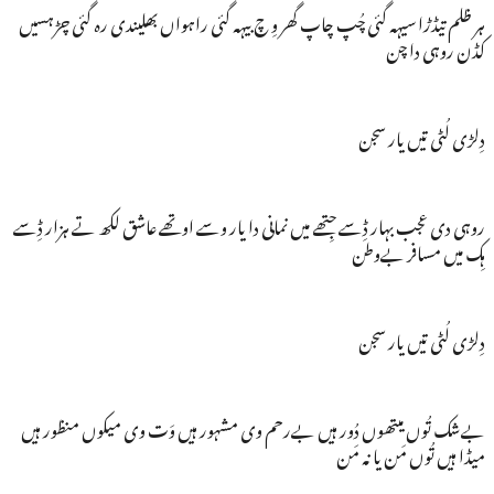
ہر ظلم تیڈڑا سیہہ گئی چُپ چاپ گھر وِ چ بیہہ گئی راہواں بھلیندی رہ گئی چڑہسیں
کڈن روہی دا چن
دِلڑی لُٹی تیں یار سجن
روہی دی عجب بہار ڈِسے جِتھے میں نمانی دا یار وسے اوتھے عاشق لکھ تے ہزار ڈِسے
ہِک میں مسافر بےوطن
دِلڑی لُٹی تیں یار سجن
بےشک تُوں میتھوں دُور ہیں بےرحم وی مشہور ہیں وَت وی میکوں منظور ہیں
میڈا ہیں تُوں مَن یا نہ مَن