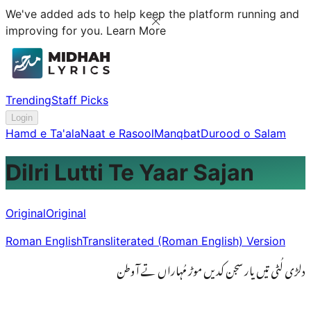
We've added ads to help keep the platform running and
improving for you.
Learn More
Trending
Staff Picks
Login
Hamd e Ta'ala
Naat e Rasool
Manqbat
Durood o Salam
Dilri Lutti Te Yaar Sajan
Original
Original
Roman English
Transliterated (Roman English) Version
دلڑی لُٹی تیں یار سجن کدیں موڑ مُہاراں تے آ وطن