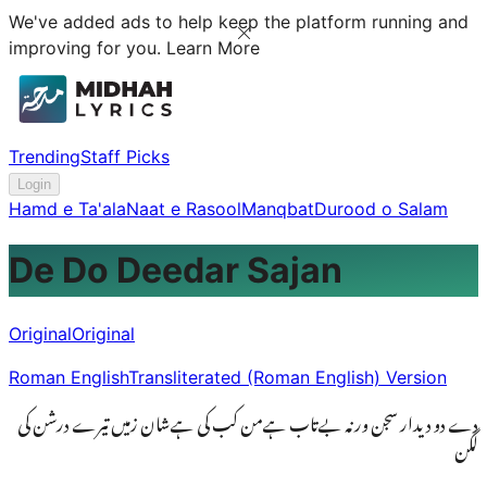
We've added ads to help keep the platform running and
improving for you.
Learn More
Trending
Staff Picks
Login
Hamd e Ta'ala
Naat e Rasool
Manqbat
Durood o Salam
De Do Deedar Sajan
Original
Original
Roman English
Transliterated (Roman English) Version
دے دو دیدار سجن ورنہ بےتاب ہےمن کب کی ہےشان زمیں تیرے درشن کی
لگن