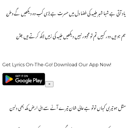
یاد آتی ہے شہا شہر طیبہ کی فضا دل میں حسرت ہے بڑی کب وہ دیکھیں گے وطن
ہم جو ہیں دور کہیں تم تو مجبور نہیں دیکھیں طیبہ کی زمیں لاکھ کرتے ہیں جتن
Get Lyrics On-The-Go! Download Our App Now!
مثل ہو تیری کہاں توتو ہے عالی شان تیرے آنے سے بنی ارض مکہ بھی دلہن