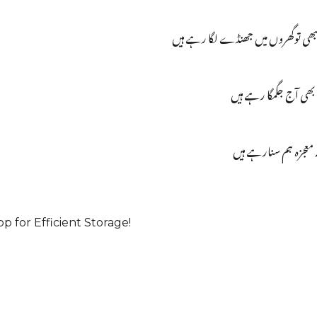
 توگھروں میں جھنڈے لگا رہے ہیں
بھی آج جگمگا رہے ہیں
 معجزہ ہم سنارہے ہیں
for Efficient Storage!