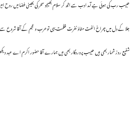
حبیب رب کی ہوئی ہے آمد ادب سے اٹھ کر سلام بھیجو سحر کی بھینی فضا میں روح امیں 
جلا کے دل میں چراغ الفت مٹاؤ نفرت ظلمت یہی توعرب و عجم کے آقا شروع سے ہ
شفیع روز شمار بھی ہیں حبیب پروردگار بھی ہیں ہمارے آقا حضور اکرم اے عبد دیکھو