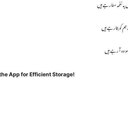
یہ نغمہ سنارہے ہیں
م کو بتارہے ہیں
 وہ آ رہے ہیں
 App for Efficient Storage!