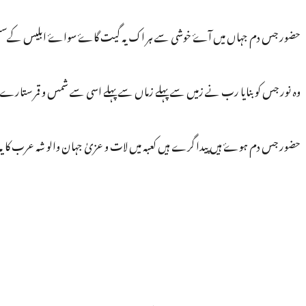
حضور جس دم جہاں میں آۓ خوشی سے ہر اک یہ گیت گاۓ سواۓ ابلیس کےسبھی
وہ نور جس کو بنایا رب نے زمیں سے پہلے زماں سے پہلے اسی سے شمس و قمر ستارے 
حضور جس دم ہوۓ ہیں پیدا گرے ہیں کعبہ میں لات و عزیٰ جہان والو شہ عرب کا یہ