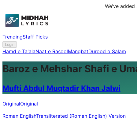
We've added a
Trending
Staff Picks
Login
Hamd e Ta'ala
Naat e Rasool
Manqbat
Durood o Salam
Baroz e Mehshar Shafi e Um
Mufti Abdul Muqtadir Khan Jalwi
Original
Original
Roman English
Transliterated (Roman English) Version