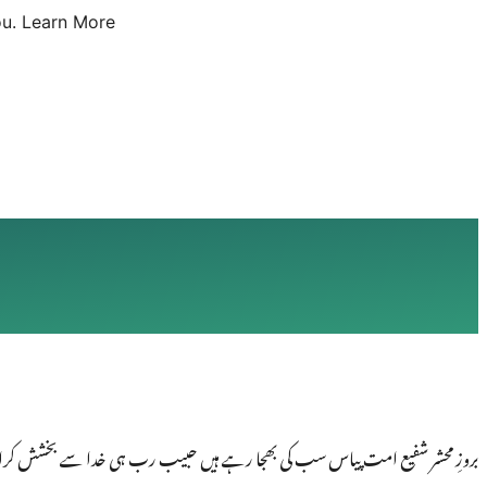
u.
Learn More
بروزِ محشر شفیع امت پیاس سب کی بھجا رہے ہیں حبیب رب ہی خدا سے بخشش کرا