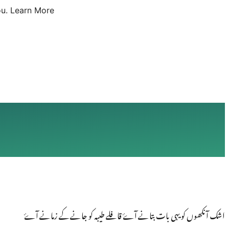
u.
Learn More
اشک آنکھوں کو یہی بات بتانے آۓ قافلے طیبہ کو جانےکے زمانے آۓ