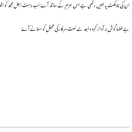
ان کی چوکھٹ پہ جبیں رکھی ہے اس عزم کے ساتھ آۓ اب دست اجل مجھ کو ا
ہے فضا گوش بر آواز کہو واجد سے نعت سرکار کی محفل کو سنانے آۓ