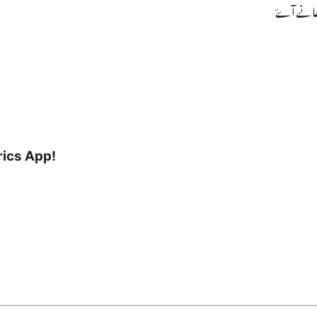
ٹھانے آۓ
rics App!