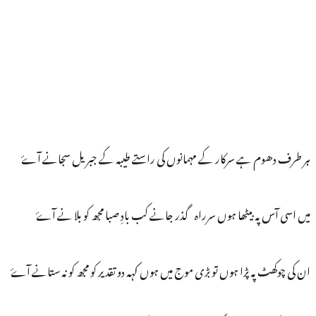
ہر طرف دھوم ہے سرکار کے مہمانوں کی راستے طیبہ کے جبریل سجانے آۓ
میں اسی آس پہ بیٹھا ہوں سرراہ گذر جانے کب بادِ صبا مجھ کو بلا نے آۓ
ان کی چوکھٹ پہ پڑا ہوں تو بڑی موج میں ہوں کہہ دو تقدیر کو مجھ کو نہ ستانے آۓ