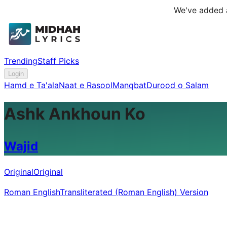
We've added a
Trending
Staff Picks
Login
Hamd e Ta'ala
Naat e Rasool
Manqbat
Durood o Salam
Ashk Ankhoun Ko
Wajid
Original
Original
Roman English
Transliterated (Roman English) Version