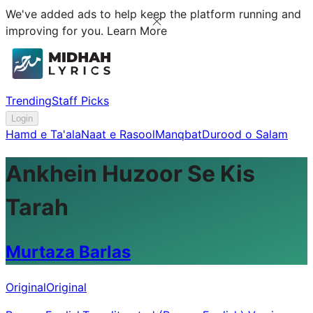
We've added ads to help keep the platform running and
improving for you.
Learn More
Trending
Staff Picks
Login
Hamd e Ta'ala
Naat e Rasool
Manqbat
Durood o Salam
Ankhein Huzoor Se Kis
Tarah
Murtaza Barlas
Original
Original