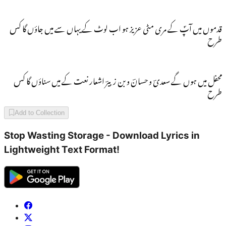
قدموں میں آپؐ کے مری مٹی عزیز ہو اب لوٹ کے یہاں سے میں جاؤں گا کس
طرح
محفل میں ہوں گے سعدیؔ و حسانؔ و بن زبیرؔ اشعار نعت کے میں سناؤں گا کس
طرح
Add to Collection
Stop Wasting Storage - Download Lyrics in
Lightweight Text Format!