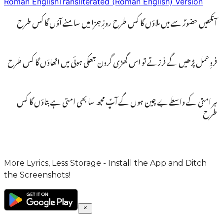
Roman English
Transliterated (Roman English) Version
آنکھیں حضورؐ سے میں ملاؤں گا کس طرح روزِ جزا میں سامنے آؤں گا کس طرح
فردِ عمل پڑھیں گے فرزتے تو اس گھڑی گردن جھکی ہوئی میں اٹھاؤں گا کس طرح
ہر امتی کے واسطے بے چین ہوں گے آپؐ مجھ سا بھی امتی ہے بتاؤں گا کس
طرح
More Lyrics, Less Storage - Install the App and Ditch
the Screenshots!