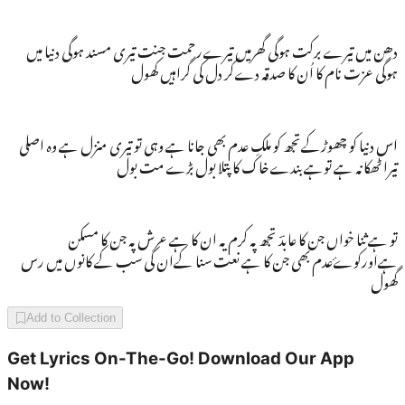
دھن میں تیرے برکت ہوگی گھرمیں تیرےرحمت جنت تیری مسند ہوگی دنیا میں
ہوگی عزت نام کا اُن کا صدقہ دےکر دل کی گراہیں کھول
اس دنیا کو چھوڑکےتجھ کو ملکِ عدم بھی جانا ہے وہی تو تیری منزل ہے وہ اصلی
تیرا ٹھکانہ ہے توہے بندےخاک کا پتلا بول بڑے مت بول
تو ہے ثنا خواں جن کا عابدؔ تجھ پہ کرم یہ ان کا ہے عرش پہ جن کا مسکن
ہےاورکوۓعدم بھی جن کا ہے نعت سنا کےان کی سب کے کانوں میں رس
گھول
Add to Collection
Get Lyrics On-The-Go! Download Our App
Now!