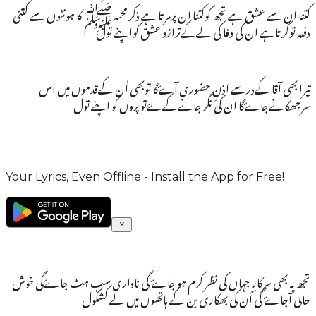
کتنا ان سے عشق ہے تجھ کوکتنا ان پرمرتا ہے ذکر محمدﷺ کا ہونٹوں سے کتنی
دفعہ توکرتاہے ان کی وفا کی لےکےترازو عشق کواپنے تول
تیرا بھی آقا کےدرسے اذنِ حضوری آۓگا توبھی اُن کےقدموں میں اس
سرجھکانےجاۓگا ان کی نگر جانےکےلۓتو پروں کو اپنے تول
Your Lyrics, Even Offline - Install the App for Free!
تجھ پہ بھی سرکارِ جہاں کی نظر کرم ہو جاۓ گی ناداری سب ہٹ جاۓگی خوش
حالی آجاۓ گی اُن کی بھکاری بن کے ہاتھوں میں لے کشکول