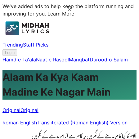
We've added ads to help keep the platform running and
improving for you.
Learn More
Trending
Staff Picks
Login
Hamd e Ta'ala
Naat e Rasool
Manqbat
Durood o Salam
Alaam Ka Kya Kaam
Madine Ke Nagar Main
Original
Original
Roman English
Transliterated (Roman English) Version
آلام کا کیا کام مدینے کے نگر میں ہر گام ہے آرام مدینے کے نگرمیں