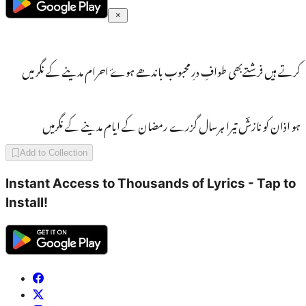
کرتے ہیں فرشتےبھی طوافِ درِ محبوب باندھے ہوۓ احرام مدینے کے نگر میں
ہو اذان کو نازشؔ تیرا ہرسال گزرے رمضان کے ایام مدینے کے نگرمیں
Add to Collection
Instant Access to Thousands of Lyrics - Tap to
Install!