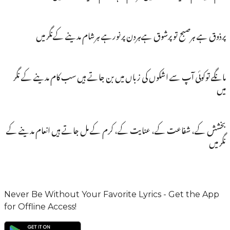
پرذوق ہے ہرصبح تو پرشوق ہےہردن پرنورہے ہرشام مدینے کےنگر میں
مانگے توکوئی آپ سے اشکوں کی زباں میں بن جاتے ہیں سب کام مدینے کے نگر
میں
بخشش کے، شفاعت کے، عنایت کے، کرم کے مل جاتے ہیں انعام مدینے کے
نگر میں
Never Be Without Your Favorite Lyrics - Get the App
for Offline Access!