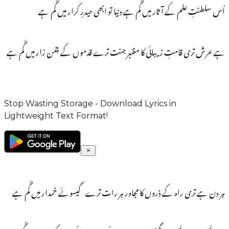
اُس سلطنتِ علم کے آثار میں گُم ہے دنیا تو ابھی حیدرِ کرار میں گُم ہے
ہے عرش تری قامتِ زیبائی کا مظہر جنت ترے قدموں کے چمن زار میں گُم ہے
Stop Wasting Storage - Download Lyrics in
Lightweight Text Format!
ہر دن ہے تری راہ کے ذروں کا مجاور ہر رات ترے گیسوئے خمدار میں گُم ہے