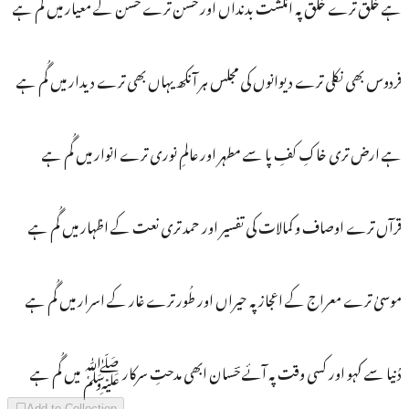
ہے خُلق ترے خُلق پہ انگشت بدنداں اور حُسن ترے حُسن کے معیار میں گُم ہے
فردوس بھی نکلی ترے دیوانوں کی مجلس ہر آنکھ یہاں بھی ترے دیدار میں گُم ہے
ہے ارض تری خاکِ کفِ پا سے مطہر اور عالمِ نوری ترے انوار میں گُم ہے
قرآں ترے اوصاف و کمالات کی تفسیر اور حمد تری نعت کے اظہار میں گُم ہے
موسیٰ ترے معراج کے اعجاز پہ حیراں اور طُور ترے غار کے اسرار میں گُم ہے
دُنیا سے کہو اور کسی وقت پہ آئے حؔسان ابھی مدحتِ سرکار ﷺ میں گُم ہے
Add to Collection