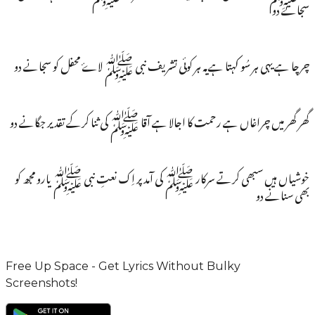
سجانے دو
چرچا ہے یہی ہر سُو کہتا ہےیہ ہر کوئی تشریف نبی ﷺ لاۓ محفل کو سجانے دو
گھر گھر میں چراغاں ہے رحمت کا اجالا ہے آقا ﷺ کی ثنا کرکے تقدیر جگانے دو
خوشیاں ہیں سبھی کرتے سرکار ﷺ کی آمد پر اِک نعتِ نبی ﷺ یارو مجھ کو
بھی سنانے دو
Free Up Space - Get Lyrics Without Bulky
Screenshots!