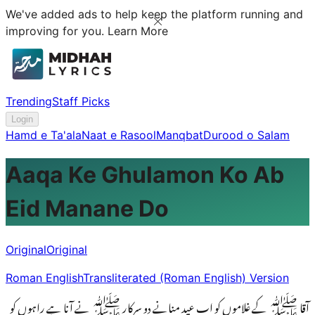
We've added ads to help keep the platform running and
improving for you.
Learn More
Trending
Staff Picks
Login
Hamd e Ta'ala
Naat e Rasool
Manqbat
Durood o Salam
Aaqa Ke Ghulamon Ko Ab
Eid Manane Do
Original
Original
Roman English
Transliterated (Roman English) Version
آقا ﷺ کے غلاموں کو اب عید منانے دو سرکار ﷺ نے آنا ہے راہوں کو