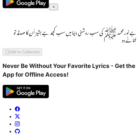
ہے نور محمد ﷺ کی سب روشنی دنیا میں سب کچھ ہے بشیرؔ اُن کا صدقہ تو
لٹانے دو
Add to Collection
Never Be Without Your Favorite Lyrics - Get the
App for Offline Access!