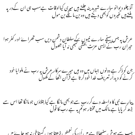
آؤ چلو دیوانو سارے شہرِمدینہ چلتے ہیں میری کیااوقات ہےسب ہی ان کےدرپہ
پلتےہیں غیروں کوبھی دیتے ہیں وہ بن مانگے بن مول
عرش پہ جس پہنچے سارے نبیوں کےسلطان دشمنِ دیں سب تھراۓ اور کفر ہوا
حیران رب نے ایسی عزت بخشی کبھی نہ آیا جھول
جن کو ذکر ہے دونوں جہاں میں وہ ہیں میرےسرکار عرش پہ رب نے بلوایا خود
کرنے کو دیدار تعریف خدا خود کرتا ہے قرآن اٹھا کے کھول
پیارے نبی کا واسطہ دےکررب سےجو بھی مانگا ہے کیا بتلاؤں جو مانگا تھا اس سے
بڑھ کر پایا ہے مالک میں مختار ہوتم یہ ہے رب کا قول
جب سے ہوش سنبھالا ہے میں اُن کی نعمتیں پڑھتا ہوں گستاخی نہ ہو جاۓ میں