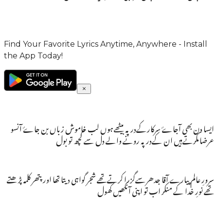
Find Your Favorite Lyrics Anytime, Anywhere - Install
the App Today!
ایسا دن بھی آجاۓ سرکارکےدرپہ بیٹھےہوں لب خاموش زباں بن جاۓ آنسو
عرضاںکرتےہیں ان کےدرپہ رونے والے دل سے کچھ تو بول
سرورِ عالم پیارے آقا جدھرسےگزرا کرتےتھے شجر گواہی دیتا تھا اور پتھر کلمہ پڑھتے
تھے نورِ خدا کے منکر اب تو اپنی آنکھیں کھول