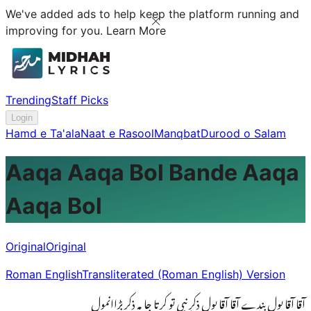
We've added ads to help keep the platform running and
improving for you.
Learn More
Trending
Staff Picks
Login
Hamd e Ta'ala
Naat e Rasool
Manqbat
Durood o Salam
Aaqa Aaqa Bol Bande Aaqa
Aaqa Bol
Original
Original
Roman English
Transliterated (Roman English) Version
آقا آقا بول بندے آقا آقا بول ذکرِ نبی تو کرتا جا یہ ذکر بڑاانمول