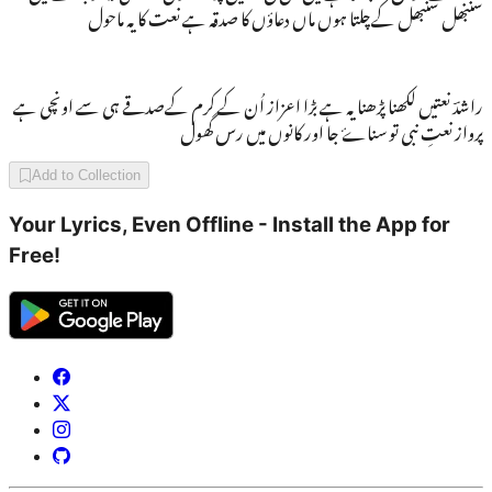
سنبھل سنبھل کےچلتا ہوں ماں دعاؤں کا صدقہ ہے نعت کا یہ ماحول
راشدؔ نعتیں لکھنا پڑھنا یہ ہے بڑا اعزاز اُن کے کرم کےصدقے ہی سے اونچی ہے
پرواز نعتِ نبی تو سناۓ جا اور کانوں میں رس گھول
Add to Collection
Your Lyrics, Even Offline - Install the App for
Free!