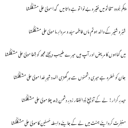
پیکرِ جُودو سخا تُو میں فقیر وبے نوا تو ہے داتا میں گدا مولیٰ علی مشکلکُشا
شَبَّر و شَبّیر کے والد ہوتم ماں فاطِمہ سیِّد و سردارِ ما مولیٰ علی مشکلکُشا
میں گناہوں کا مریض اور آپ ہیں میرے طبیب دیجئے مجھ کو شِفا مولیٰ علی مشکلکُشا
جان کو خطرہ ہے میری دشمنوں سے ہر گھڑی المدد شیرِ خدا مولیٰ علی مشکلکُشا
حیدرِ کرّار! لے کے آؤ تیغِ ذُوالفِقار زورِ دشمن بڑھ چلا مولیٰ علی مشکلکُشا
مغفِرت کروایئے جنت میں لے کے جایئے واسِطہ حَسنَین کا مولیٰ علی مشکلکُشا