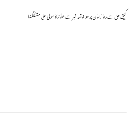
کیجئے حق سے دعا ایمان پر ہو خاتمہ خیر سے عطّارؔ کا مولیٰ علی مشکلکُشا