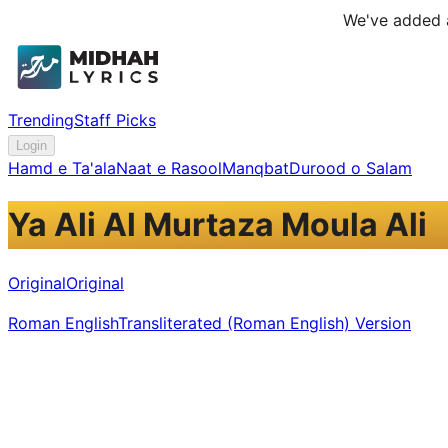
We've added a
Trending
Staff Picks
Login
Hamd e Ta'ala
Naat e Rasool
Manqbat
Durood o Salam
Ya Ali Al Murtaza Moula Ali
Original
Original
Roman English
Transliterated (Roman English) Version