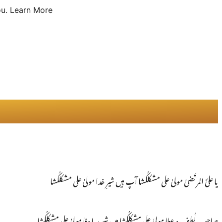
u.
Learn More
یا علیَّ المرتَضیٰ مولیٰ علی مشکلکُشا آپ ہیں شیرِ خدا مولیٰ علی مشکلکُشا
صاحِبِ لُطف و عطا مولیٰ علی مشکلکُشا ہیں شہیدِ با وفا مولیٰ علی مشکلکُشا