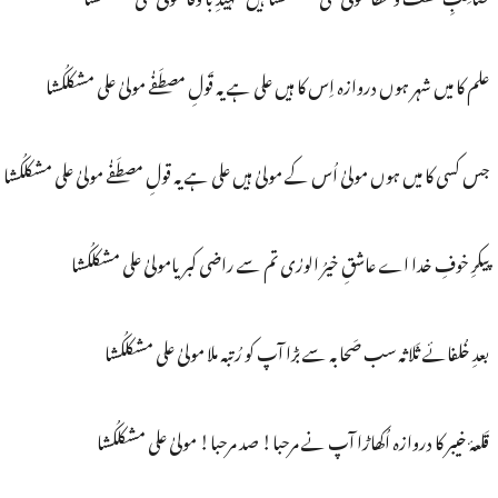
علم کا میں شہر ہوں دروازہ اِس کا ہیں علی ہے یہ قَولِ مصطَفٰے مولیٰ علی مشکلکُشا
جس کسی کا میں ہوں مولیٰ اُس کے مولیٰ ہیں علی ہے یہ قولِ مصطَفٰے مولیٰ علی مشکلکُشا
پیکرِ خوفِ خدا اے عاشقِ خیرُ الورٰی تم سے راضی کبریامولیٰ علی مشکلکُشا
بعدِ خُلفائے ثَلاثہ سب صَحابہ سے بڑا آپ کو رُتبہ ملا مولیٰ علی مشکلکُشا
قَلعۂ خیبر کا دروازہ اُکھاڑا آپ نے مرحبا! صد مرحبا! مولیٰ علی مشکلکُشا