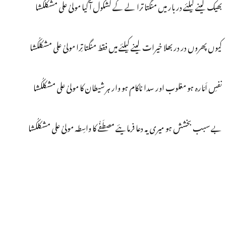
بھیک لینے کیلئے دربار میں منگتا ترا لے کے کشکول آ گیا مولیٰ علی مشکلکُشا
کیوں پھروں در در بھلا خیرات لینے کیلئے میں فقط منگتا تِرا مولیٰ علی مشکلکُشا
نفسِ اَمّارہ ہو مغلوب اور سدا ناکام ہو وار ہر شیطان کا مولیٰ علی مشکلکُشا
بے سبب بخشش ہو میری یہ دعا فرمایئے مصطَفٰے کا واسِطہ مولیٰ علی مشکلکُشا