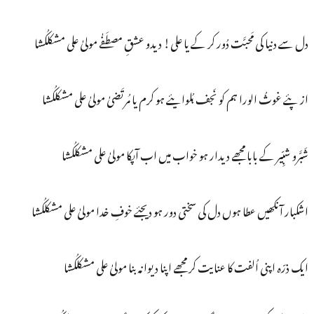
دل سے دنیا کی مَحبَّت دُور کر کے یا علی! دیدو عشقِ مصطَفٰے مولیٰ علی مشکلکُشا
از پئے غوثُ الورا ہم کو نَجف بُلوایئے ہو کرم یا مُرتَضیٰ مولیٰ علی مشکلکُشا
شَبَّرو شبِّیر کے بابا مجھے دیدار ہو خواب میں اب آپکا مولیٰ علی مشکلکُشا
اشکبار آنکھیں عطا ہوں دل کی سختی دور ہو دیجئے خوفِ خدا مولیٰ علی مشکلکُشا
ایک ذرّہ اپنی اُلفت کا عنایت کر مجھے اپنا دیوانہ بنا مولیٰ علی مشکلکُشا