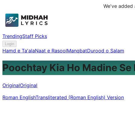
We've added a
Trending
Staff Picks
Login
Hamd e Ta'ala
Naat e Rasool
Manqbat
Durood o Salam
Poochtay Kia Ho Madine Se
Original
Original
Roman English
Transliterated (Roman English) Version