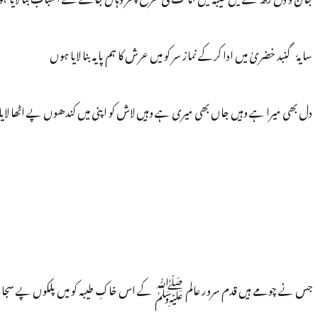
سایہٗ گنبد خضریٰ میں ادا کرکے نماز سر کو میں عرش کا ہم پایہ بنا لایا ہوں
دل بھی میرا ہے وہیں جاں بھی میری ہے وہیں لاش کو اپنی میں کندھوں پے اٹھا لای
جس نے چومے ہیں قدم سرور عالم ﷺ کے اس خاکِ طیبہ کو میں پلکوں پے سجا لا