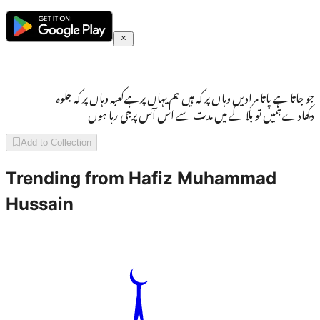
جو جاتا ہے پاتا مرادیں وہاں پر کہ ہیں ہم یہاں پرہےکعبہ وہاں پر کہ جلوہ
دکھادےہمیں تو بلا کے میں مدت سے اس آس پرجی رہا ہوں
Add to Collection
Trending from
Hafiz Muhammad
Hussain