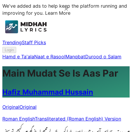
We've added ads to help keep the platform running and
improving for you.
Learn More
Trending
Staff Picks
Login
Hamd e Ta'ala
Naat e Rasool
Manqbat
Durood o Salam
Main Mudat Se Is Aas Par
Hafiz Muhammad Hussain
Original
Original
Roman English
Transliterated (Roman English) Version
میں مدت سےاس آس پرجی رہا ہوں خدا کب بلا لے مجھے اپنے گھرمیں کبھی تو سنے