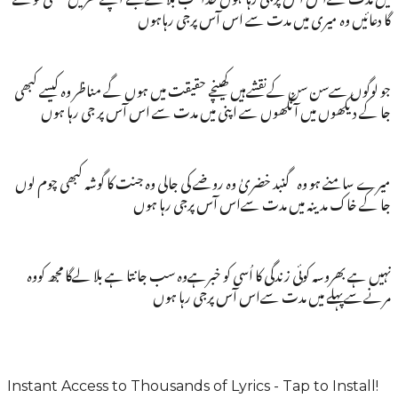
گا دعائیں وہ میری میں مدت سے اس آس پرجی رہاہوں
جو لوگوں سےسن سن کےنقشےہیں کھینچے حقیقت میں ہوں گے مناظر وہ کیسے کبھی
جا کے دیکھوں میں آنکھوں سے اپنی میں مدت سے اس آس پر جی رہا ہوں
میرے سامنے ہو وہ گنبد خضریٰ وہ روضے کی جالی وہ جنت کا گوشہ کبھی چوم لوں
جا کے خاک مدینہ میں مدت سےاس آس پرجی رہا ہوں
نہیں ہے بھروسہ کوئی زندگی کا اُسی کو خبرہےوہ سب جانتا ہے بلا لےگا مجھ کووہ
مرنےسےپہلے میں مدت سےاس آس پرجی رہا ہوں
Instant Access to Thousands of Lyrics - Tap to Install!