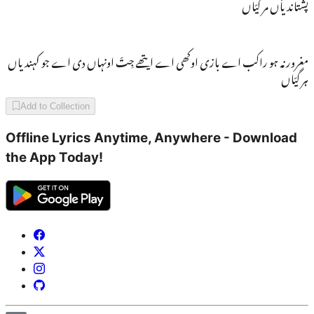
پشتاندیاں مر گیّاں
مغرورنہ ہو راکب اے بازی اوکھی اے ایتھے جِتّ اونہاں دی اے جو کہندیاں
ہر گیّاں
Add to Collection
Offline Lyrics Anytime, Anywhere - Download
the App Today!