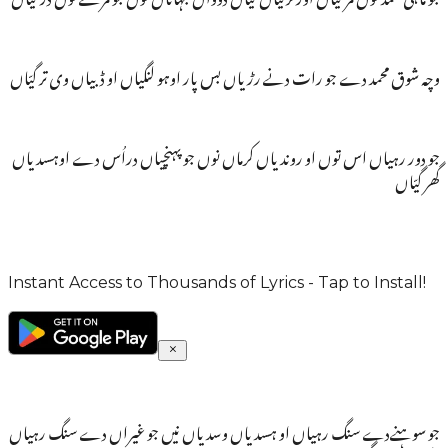
وچہ شوق محمد دے جو رات دنے رڑیاں بس پار اوہو لنگیاں او ڈبیاں وی تر گیّاں
جو دور رہیاں اس توں او روندیاں کرماں نوں جو پہنچیاں دراُس دے اوہسدیاں
گھر گیّاں
Instant Access to Thousands of Lyrics - Tap to Install!
جو سوہنےدے سنگ رہیاں او ہسدیاں وسدیاں نیں جو غیراں دے سنگ رہیاں