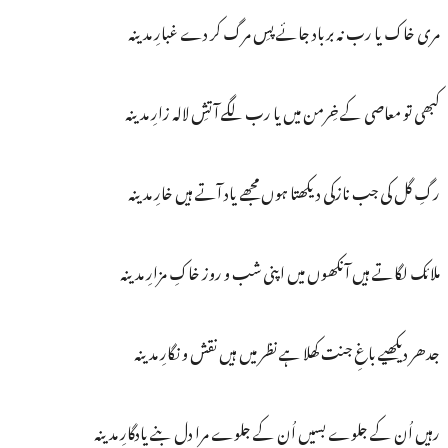
مری خاک یا رب نہ برباد جائے پسِ مرگ کر دے غبارِ مدینہ
کبھی تو معاصی کے خِرمن میں یا رب لگے آتشِ لالہ زارِ مدینہ
رگِ گل کی جب نازکی دیکھتا ہوں مجھے یاد آتے ہیں خارِ مدینہ
ملائک لگاتے ہیں آنکھوں میں اپنی شب و روز خاکِ مزارِ مدینہ
جدھر دیکھیے باغِ جنت کھلا ہے نظر میں ہیں نقش و نگارِ مدینہ
رہیں اُن کے جلوے بسیں اُن کے جلوے مرا دل بنے یادگارِ مدینہ