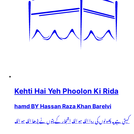
Kehti Hai Yeh Phoolon Ki Rida
hamd BY Hassan Raza Khan Barelvi
کہتی ہے یہ پھولوں کی ردا اللہ ہو اللہ اشجار کے پتوں نے پڑھا اللہ ہو اللہ