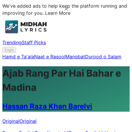
We've added ads to help keep the platform running and
improving for you.
Learn More
Trending
Staff Picks
Login
Hamd e Ta'ala
Naat e Rasool
Manqbat
Durood o Salam
Ajab Rang Par Hai Bahar e
Madina
Hassan Raza Khan Barelvi
Original
Original