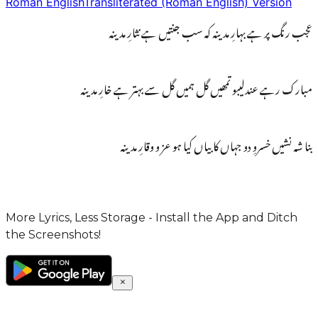
Roman English
Transliterated (Roman English) Version
عجب رنگ پر ہے بہارِ مدینہ کہ سب جنتیں ہے نثارِ مدینہ
مبارک رہے عندلیبو تمھیں گل ہمیں گل سے بہتر ہے خارِ مدینہ
بنا شہ نشیں خسروِ دو جہاں کا بیاں کیا ہو عز و وقارِ مدینہ
More Lyrics, Less Storage - Install the App and Ditch
the Screenshots!