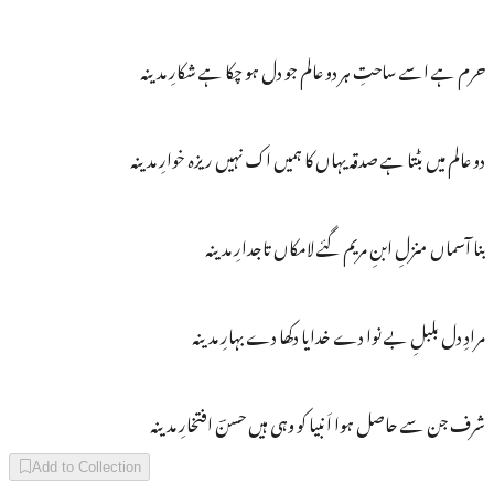
حرم ہے اسے ساحتِ ہر دو عالم جو دل ہو چکا ہے شکارِ مدینہ
دو عالم میں بٹتا ہے صدقہ یہاں کا ہمیں اک نہیں ریزہ خوارِ مدینہ
بنا آسماں منزلِ ابنِ مریم گئے لامکاں تاجدارِ مدینہ
مرادِ دل بلبلِ بے نوا دے خدایا دکھا دے بہارِ مدینہ
شرف جن سے حاصل ہوا اَنبیا کو وہی ہیں حسنؔ افتخارِ مدینہ
Add to Collection