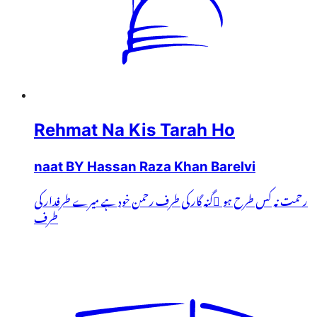
Rehmat Na Kis Tarah Ho
naat BY Hassan Raza Khan Barelvi
رحمت نہ کس طرح ہو ُگنہ گار کی طرف رحمن خود ہے میرے طرفدار کی
طرف