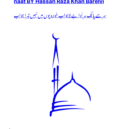
naat BY Hassan Raza Khan Barelvi
سر سے پا تک ہر اَدا ہے لاجواب خوبرویوں میں نہیں تیرا جواب