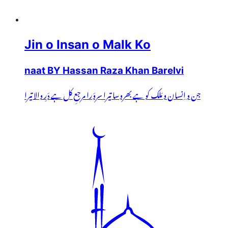
Jin o Insan o Malk Ko
naat BY Hassan Raza Khan Barelvi
جن و اِنسان و مَلک کو ہے بھروسا تیرا سروَرا مرجعِ کل ہے دَرِ والا تیرا