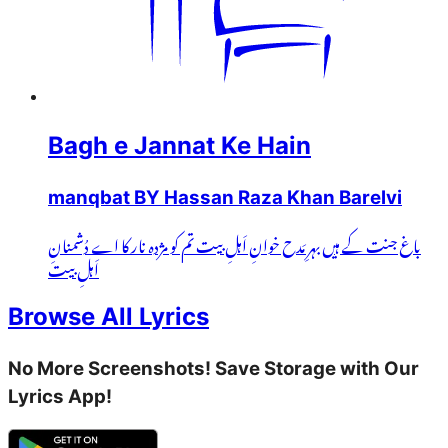
Bagh e Jannat Ke Hain
manqbat BY Hassan Raza Khan Barelvi
باغ جنت کے ہیں بہرِ مَدح خوانِ اَہلِ بیت تم کو مژدہ نار کا اے دُشمنانِ
اَہلِ بیت
Browse All Lyrics
No More Screenshots! Save Storage with Our
Lyrics App!