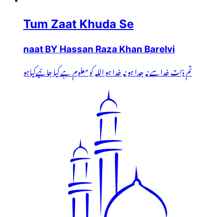
Tum Zaat Khuda Se
naat BY Hassan Raza Khan Barelvi
تم ذات خداسے نہ جدا ہو نہ خدا ہو اللہ کو معلوم ہے کیا جانیےکیاہو